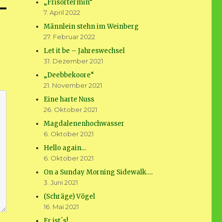
„Frisörtermin“
7. April 2022
Männlein stehn im Weinberg
27. Februar 2022
Let it be – Jahreswechsel
31. Dezember 2021
„Deebbekoore“
21. November 2021
Eine harte Nuss
26. Oktober 2021
Magdalenenhochwasser
6. Oktober 2021
Hello again…
6. Oktober 2021
On a Sunday Morning Sidewalk….
3. Juni 2021
(Schräge) Vögel
16. Mai 2021
Er ist´s!