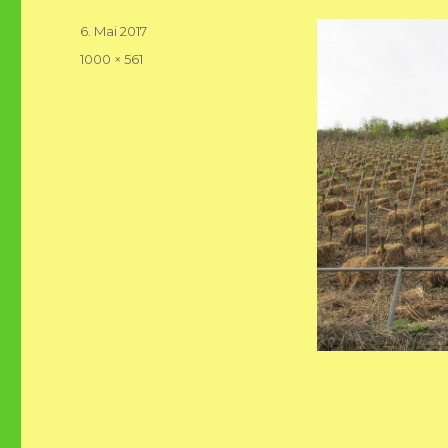
Veröffentlicht
6. Mai 2017
am
Volle
1000 × 561
Größe