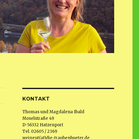
KONTAKT
Thomas und Magdalena Ibald
Moselstraße 49
D-56332 Hatzenport
Tel. 02605 / 2369
weingut(at)die-traubenhueter.de