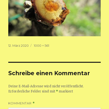
Veröffentlicht
Volle
12. März 2020
1000 × 561
am
Größe
Schreibe einen Kommentar
Deine E-Mail-Adresse wird nicht veröffentlicht.
Erforderliche Felder sind mit
*
markiert
KOMMENTAR
*