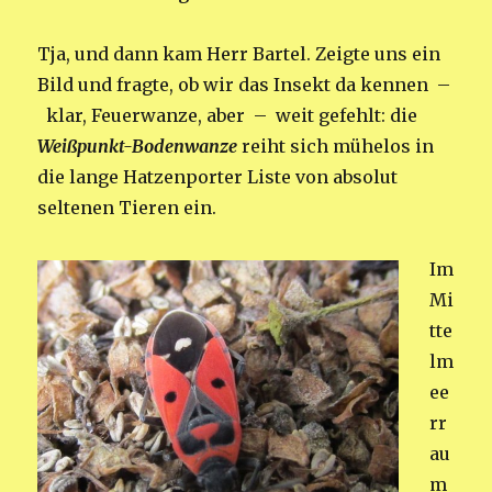
Tja, und dann kam Herr Bartel. Zeigte uns ein
Bild und fragte, ob wir das Insekt da kennen –
klar, Feuerwanze, aber – weit gefehlt: die
Weißpunkt-Bodenwanze
reiht sich mühelos in
die lange Hatzenporter Liste von absolut
seltenen Tieren ein.
Im
Mi
tte
lm
ee
rr
au
m