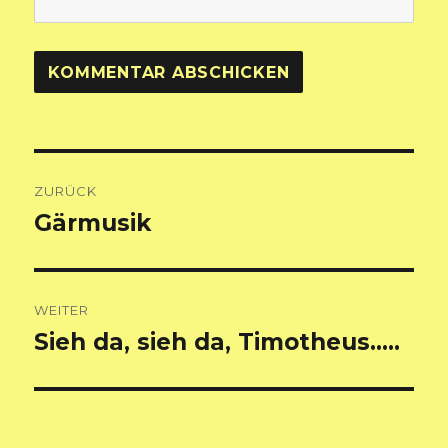
Beitragsnavigation
ZURÜCK
Gärmusik
Vorheriger
Beitrag:
WEITER
Sieh da, sieh da, Timotheus…..
Nächster
Beitrag: