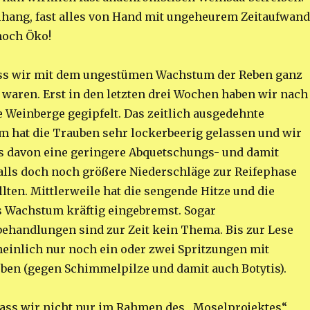
ilhang, fast alles von Hand mit ungeheurem Zeitaufwand
noch Öko!
ass wir mit dem ungestümen Wachstum der Reben ganz
 waren. Erst in den letzten drei Wochen haben wir nach
 Weinberge gegipfelt. Das zeitlich ausgedehnte
hat die Trauben sehr lockerbeerig gelassen und wir
s davon eine geringere Abquetschungs- und damit
falls doch noch größere Niederschläge zur Reifephase
llten. Mittlerweile hat die sengende Hitze und die
 Wachstum kräftig eingebremst. Sogar
ehandlungen sind zur Zeit kein Thema. Bis zur Lese
einlich nur noch ein oder zwei Spritzungen mit
ben (gegen Schimmelpilze und damit auch Botytis).
ass wir nicht nur im Rahmen des „Moselprojektes“