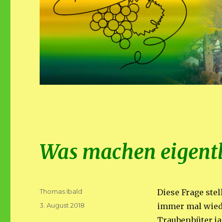
Was machen eigentli
Autor
Thomas Ibald
Diese Frage ste
Veröffentlicht
3. August 2018
immer mal wieder
am
Traubenhüter ja