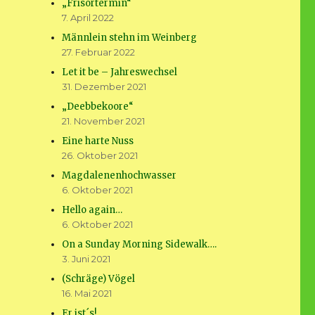
„Frisörtermin“
7. April 2022
Männlein stehn im Weinberg
27. Februar 2022
Let it be – Jahreswechsel
31. Dezember 2021
„Deebbekoore“
21. November 2021
Eine harte Nuss
26. Oktober 2021
Magdalenenhochwasser
6. Oktober 2021
Hello again…
6. Oktober 2021
On a Sunday Morning Sidewalk….
3. Juni 2021
(Schräge) Vögel
16. Mai 2021
Er ist´s!