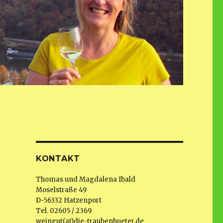
KONTAKT
Thomas und Magdalena Ibald
Moselstraße 49
D-56332 Hatzenport
Tel. 02605 / 2369
weingut(at)die-traubenhueter.de