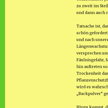
zu zweit im Ste
und dann auch 
Tatsache ist, d
schön gefordert
und nach unsere
Längenwachstum 
versprechen un
Fäulnisgefahr, 
hin auftreten so
Trockenheit das
Pflanzenschutzb
wird es wahrsch
„Backpulver“ ge
Hinzu kommt, d