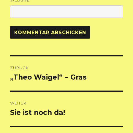
WEBSITE
Beitragsnavigation
ZURÜCK
„Theo Waigel“ – Gras
Vorheriger
Beitrag:
WEITER
Sie ist noch da!
Nächster
Beitrag: