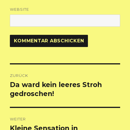
WEBSITE
Beitragsnavigation
ZURÜCK
Da ward kein leeres Stroh
Vorheriger
Beitrag:
gedroschen!
WEITER
Kleine Sensation in
Nächster