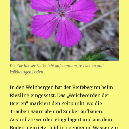
Die Karthäuser-Nelke lebt auf warmem, trockenen und
kalkhaltigen Boden
In den Weinbergen hat der Reifebeginn beim
Riesling eingesetzt. Das „Weichwerden der
Beeren“ markiert den Zeitpunkt, wo die
Trauben Säure ab- und Zucker aufbauen.
Assimilate werden eingelagert und aus dem
Boden, dem jetzt leidlich genügend Wasser zur