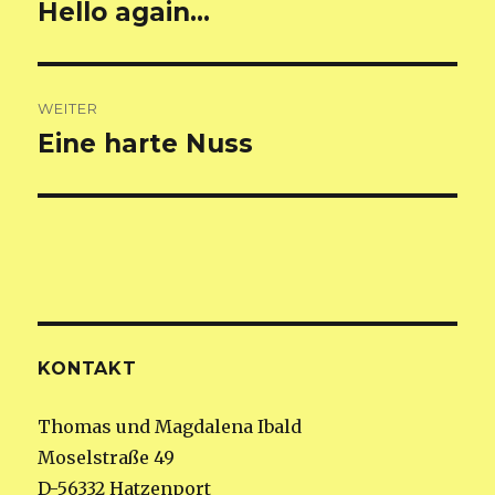
Hello again…
Vorheriger
Beitrag:
WEITER
Eine harte Nuss
Nächster
Beitrag:
KONTAKT
Thomas und Magdalena Ibald
Moselstraße 49
D-56332 Hatzenport