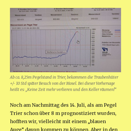
Ab ca. 8,25m Pegelstand in Trier, bekommen die Traubenhüter
+/- 10 Std später Besuch von der Mosel. Bei dieser Vorhersage
heißt es: „Keine Zeit mehr verlieren und den Keller räumen!“
Noch am Nachmittag des 14. Juli, als am Pegel
Trier schon über 8 m prognostiziert wurden,
hofften wir, vielleicht mit einem „blauen
Auge“ davon kommen zu können. Aber in den