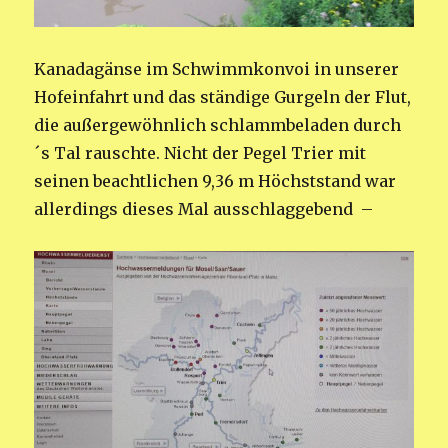
Kanadagänse im Schwimmkonvoi in unserer
Hofeinfahrt und das ständige Gurgeln der Flut,
die außergewöhnlich schlammbeladen durch
´s Tal rauschte. Nicht der Pegel Trier mit
seinen beachtlichen 9,36 m Höchststand war
allerdings dieses Mal ausschlaggebend –