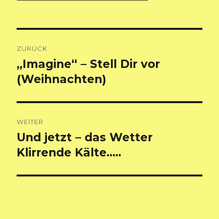
Beitragsnavigation
ZURÜCK
„Imagine“ – Stell Dir vor
Vorheriger
Beitrag:
(Weihnachten)
WEITER
Und jetzt – das Wetter
Nächster
Beitrag:
Klirrende Kälte…..