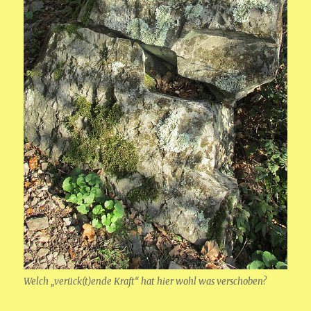
Welch „verück(t)ende Kraft“ hat hier wohl was verschoben?