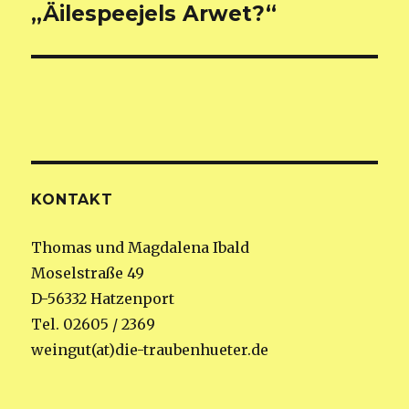
„Äilespeejels Arwet?“
Nächster
Beitrag:
KONTAKT
Thomas und Magdalena Ibald
Moselstraße 49
D-56332 Hatzenport
Tel. 02605 / 2369
weingut(at)die-traubenhueter.de