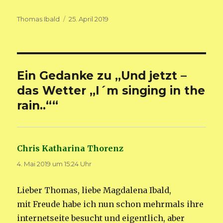
Autor
Veröffentlicht
Thomas Ibald
25. April 2019
am
Ein Gedanke zu „Und jetzt –
das Wetter „I´m singing in the
rain..““
Chris Katharina Thorenz
sagt:
4. Mai 2019 um 15:24 Uhr
Lieber Thomas, liebe Magdalena Ibald,
mit Freude habe ich nun schon mehrmals ihre
internetseite besucht und eigentlich, aber