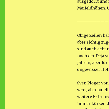
ausgedörrt und 
Maifeldhöhen. U
————————
Obige Zeilen hab
aber richtig zu
sind auch echt 
noch der Dejà vu
Jahren, aber fü
ungewisser Höhe
Sven Plöger vo
wert, aber auf d
weitere Extremw
immer kürzer, d