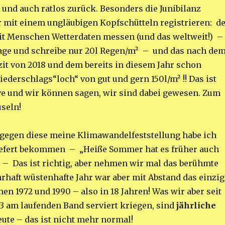
 und auch ratlos zurück. Besonders die Junibilanz
 mit einem ungläubigen Kopfschütteln registrieren: d
it Menschen Wetterdaten messen (und das weltweit!) –
age und schreibe nur 20l Regen/m² – und das nach de
zit von 2018 und dem bereits in diesem Jahr schon
ederschlags“loch“ von gut und gern 150l/m² !! Das ist
e und wir können sagen, wir sind dabei gewesen. Zum
seln!
gegen diese meine Klimawandelfeststellung habe ich
iefert bekommen – „Heiße Sommer hat es früher auch
– Das ist richtig, aber nehmen wir mal das berühmte
hrhaft wüstenhafte Jahr war aber mit Abstand das einzig
en 1972 und 1990 – also in 18 Jahren! Was wir aber seit
 am laufenden Band serviert kriegen, sind
jährliche
eute – das ist nicht mehr normal!