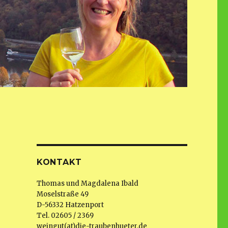
KONTAKT
Thomas und Magdalena Ibald
Moselstraße 49
D-56332 Hatzenport
Tel. 02605 / 2369
weingut(at)die-traubenhueter.de