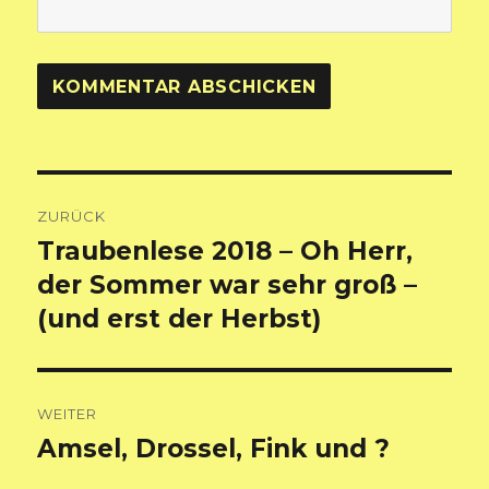
Beitragsnavigation
ZURÜCK
Traubenlese 2018 – Oh Herr,
Vorheriger
Beitrag:
der Sommer war sehr groß –
(und erst der Herbst)
WEITER
Amsel, Drossel, Fink und ?
Nächster
Beitrag: