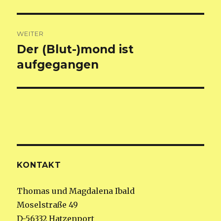
Beitrag:
WEITER
Der (Blut-)mond ist
Nächster
Beitrag:
aufgegangen
KONTAKT
Thomas und Magdalena Ibald
Moselstraße 49
D-56332 Hatzenport