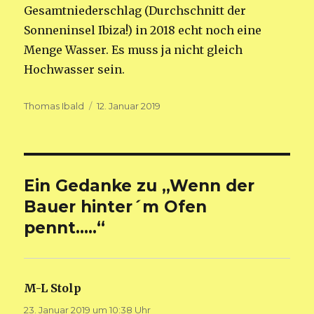
Gesamtniederschlag (Durchschnitt der
Sonneninsel Ibiza!) in 2018 echt noch eine
Menge Wasser. Es muss ja nicht gleich
Hochwasser sein.
Autor
Veröffentlicht
Thomas Ibald
12. Januar 2019
am
Ein Gedanke zu „Wenn der
Bauer hinter´m Ofen
pennt…..“
M-L Stolp
sagt:
23. Januar 2019 um 10:38 Uhr