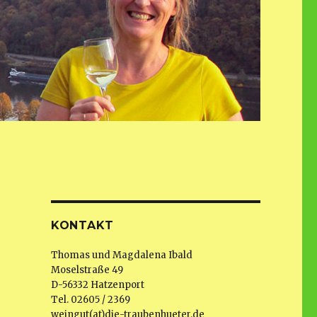
KONTAKT
Thomas und Magdalena Ibald
Moselstraße 49
D-56332 Hatzenport
Tel. 02605 / 2369
weingut(at)die-traubenhueter.de