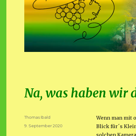
Na, was haben wir 
Autor
Thomas Ibald
Wenn man mit o
Veröffentlicht
9. September 2020
Blick für´s Kle
am
solchen Kamera