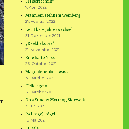
„Frisörtermin“
7. April 2022
Männlein stehn im Weinberg
27. Februar 2022
Let it be – Jahreswechsel
31. Dezember 2021
„Deebbekoore“
21. November 2021
Eine harte Nuss
26. Oktober 2021
Magdalenenhochwasser
6. Oktober 2021
Hello again…
6. Oktober 2021
On a Sunday Morning Sidewalk….
rt
3. Juni 2021
(Schräge) Vögel
t
16. Mai 2021
Er ist´s!