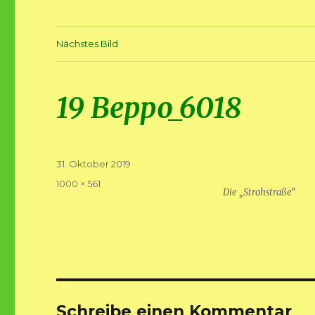
Nächstes Bild
19 Beppo_6018
Veröffentlicht
31. Oktober 2019
am
Volle
1000 × 561
Die „Strohstraße“
Größe
Schreibe einen Kommentar