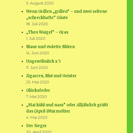
5. August 2020
Wenn Grillen „grillen“ – und zwei seltene
„schreckhafte“ Gäste
18. Juli 2020
„Theo Waigel“ – Gras
1. Juli 2020
Blaue und violette Blüten
14. Juni 2020
Ungewöhnlich x 5
11. Juni 2020
Zigarren, Blut und Geister
25. Mai 2020
Glücksfeder
7. Mai 2020
„Mai kühl und nass“ oder Alljährlich grüßt
das (April-)Murmeltier
4. Mai 2020
Der Sieger
20. April 2020