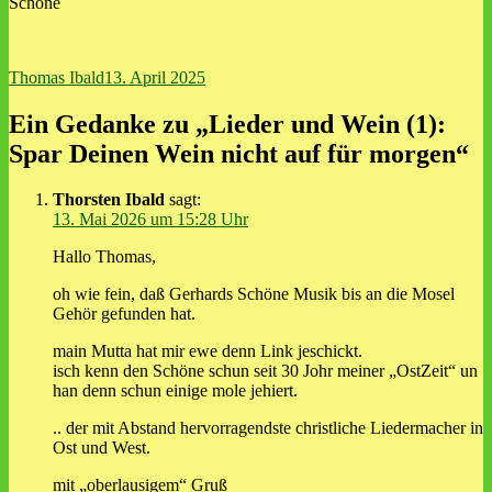
Schöne
Autor
Veröffentlicht
Thomas Ibald
13. April 2025
am
Ein Gedanke zu „Lieder und Wein (1):
Spar Deinen Wein nicht auf für morgen“
Thorsten Ibald
sagt:
13. Mai 2026 um 15:28 Uhr
Hallo Thomas,
oh wie fein, daß Gerhards Schöne Musik bis an die Mosel
Gehör gefunden hat.
main Mutta hat mir ewe denn Link jeschickt.
isch kenn den Schöne schun seit 30 Johr meiner „OstZeit“ un
han denn schun einige mole jehiert.
.. der mit Abstand hervorragendste christliche Liedermacher in
Ost und West.
mit „oberlausigem“ Gruß