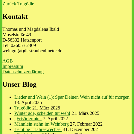
Beitragsnavigation
Vorheriger
Zurück
Tragödie
Beitrag:
Kontakt
Thomas und Magdalena Ibald
Moselstraße 49
D-56332 Hatzenport
Tel. 02605 / 2369
weingut(at)die-traubenhueter.de
AGB
Impressum
Datenschutzerklärung
Unser Blog
Lieder und Wein (1): Spar Deinen Wein nicht auf für morgen
13. April 2025
Tragödie
21. März 2025
Winter ade, scheiden tut weh!
21. März 2025
„Frisörtermin“
7. April 2022
Männlein stehn im Weinberg
27. Februar 2022
Let it be – Jahreswechsel
31. Dezember 2021