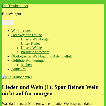
Zum
Die Traubenhüter
Inhalt
Bio-Weingut
springen
Menü
Wir über uns
Der Weg der Traube
Unsere Weinberge
Unser Keller
Unsere Weine
Preisliste anfordern
Ökologischer Weinbau und Artenvielfalt
Geführte Wanderungen
buchen
Aktuelles
Lieder und Wein (1): Spar Deinen Wein
nicht auf für morgen
Was da im ersten Moment wie ein platter Werbespruch daher