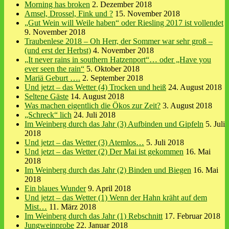
Morning has broken
2. Dezember 2018
Amsel, Drossel, Fink und ?
15. November 2018
„Gut Wein will Weile haben“ oder Riesling 2017 ist vollendet
9. November 2018
Traubenlese 2018 – Oh Herr, der Sommer war sehr groß –
(und erst der Herbst)
4. November 2018
„It never rains in southern Hatzenport“… oder „Have you
ever seen the rain“
5. Oktober 2018
Mariä Geburt ….
2. September 2018
Und jetzt – das Wetter (4) Trocken und heiß
24. August 2018
Seltene Gäste
14. August 2018
Was machen eigentlich die Ökos zur Zeit?
3. August 2018
„Schreck“ lich
24. Juli 2018
Im Weinberg durch das Jahr (3) Aufbinden und Gipfeln
5. Juli
2018
Und jetzt – das Wetter (3) Atemlos…
5. Juli 2018
Und jetzt – das Wetter (2) Der Mai ist gekommen
16. Mai
2018
Im Weinberg durch das Jahr (2) Binden und Biegen
16. Mai
2018
Ein blaues Wunder
9. April 2018
Und jetzt – das Wetter (1) Wenn der Hahn kräht auf dem
Mist…
11. März 2018
Im Weinberg durch das Jahr (1) Rebschnitt
17. Februar 2018
Jungweinprobe
22. Januar 2018