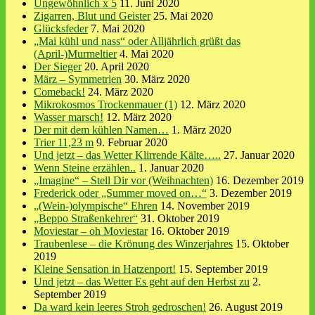
Ungewöhnlich x 5
11. Juni 2020
Zigarren, Blut und Geister
25. Mai 2020
Glücksfeder
7. Mai 2020
„Mai kühl und nass“ oder Alljährlich grüßt das
(April-)Murmeltier
4. Mai 2020
Der Sieger
20. April 2020
März – Symmetrien
30. März 2020
Comeback!
24. März 2020
Mikrokosmos Trockenmauer (1)
12. März 2020
Wasser marsch!
12. März 2020
Der mit dem kühlen Namen…
1. März 2020
Trier 11,23 m
9. Februar 2020
Und jetzt – das Wetter Klirrende Kälte…..
27. Januar 2020
Wenn Steine erzählen..
1. Januar 2020
„Imagine“ – Stell Dir vor (Weihnachten)
16. Dezember 2019
Frederick oder „Summer moved on…“
3. Dezember 2019
„(Wein-)olympische“ Ehren
14. November 2019
„Beppo Straßenkehrer“
31. Oktober 2019
Moviestar – oh Moviestar
16. Oktober 2019
Traubenlese – die Krönung des Winzerjahres
15. Oktober
2019
Kleine Sensation in Hatzenport!
15. September 2019
Und jetzt – das Wetter Es geht auf den Herbst zu
2.
September 2019
Da ward kein leeres Stroh gedroschen!
26. August 2019