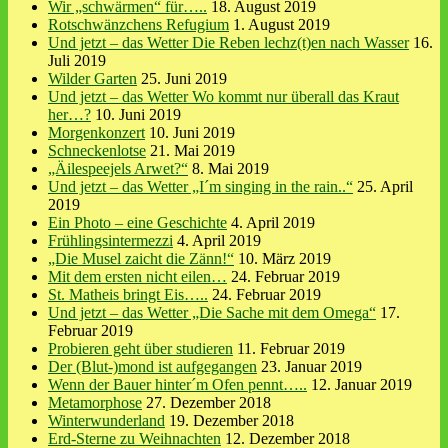
Wir „schwärmen“ für…..
18. August 2019
Rotschwänzchens Refugium
1. August 2019
Und jetzt – das Wetter Die Reben lechz(t)en nach Wasser
16.
Juli 2019
Wilder Garten
25. Juni 2019
Und jetzt – das Wetter Wo kommt nur überall das Kraut
her…?
10. Juni 2019
Morgenkonzert
10. Juni 2019
Schneckenlotse
21. Mai 2019
„Äilespeejels Arwet?“
8. Mai 2019
Und jetzt – das Wetter „I´m singing in the rain..“
25. April
2019
Ein Photo – eine Geschichte
4. April 2019
Frühlingsintermezzi
4. April 2019
„Die Musel zaicht die Zänn!“
10. März 2019
Mit dem ersten nicht eilen…
24. Februar 2019
St. Matheis bringt Eis…..
24. Februar 2019
Und jetzt – das Wetter „Die Sache mit dem Omega“
17.
Februar 2019
Probieren geht über studieren
11. Februar 2019
Der (Blut-)mond ist aufgegangen
23. Januar 2019
Wenn der Bauer hinter´m Ofen pennt…..
12. Januar 2019
Metamorphose
27. Dezember 2018
Winterwunderland
19. Dezember 2018
Erd-Sterne zu Weihnachten
12. Dezember 2018