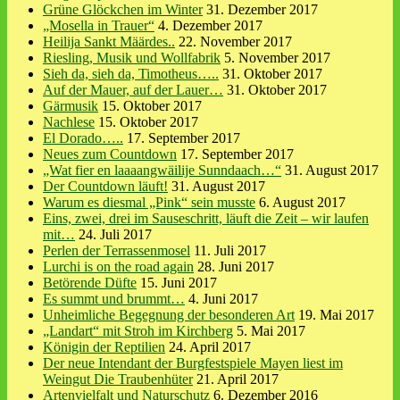
Grüne Glöckchen im Winter
31. Dezember 2017
„Mosella in Trauer“
4. Dezember 2017
Heilija Sankt Määrdes..
22. November 2017
Riesling, Musik und Wollfabrik
5. November 2017
Sieh da, sieh da, Timotheus…..
31. Oktober 2017
Auf der Mauer, auf der Lauer…
31. Oktober 2017
Gärmusik
15. Oktober 2017
Nachlese
15. Oktober 2017
El Dorado…..
17. September 2017
Neues zum Countdown
17. September 2017
„Wat fier en laaaangwäilije Sunndaach…“
31. August 2017
Der Countdown läuft!
31. August 2017
Warum es diesmal „Pink“ sein musste
6. August 2017
Eins, zwei, drei im Sauseschritt, läuft die Zeit – wir laufen
mit…
24. Juli 2017
Perlen der Terrassenmosel
11. Juli 2017
Lurchi is on the road again
28. Juni 2017
Betörende Düfte
15. Juni 2017
Es summt und brummt…
4. Juni 2017
Unheimliche Begegnung der besonderen Art
19. Mai 2017
„Landart“ mit Stroh im Kirchberg
5. Mai 2017
Königin der Reptilien
24. April 2017
Der neue Intendant der Burgfestspiele Mayen liest im
Weingut Die Traubenhüter
21. April 2017
Artenvielfalt und Naturschutz
6. Dezember 2016