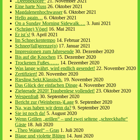
„Deebbekoore“
21. November 2021
Eine harte Nuss
26. Oktober 2021
Magdalenenhochwasser
6. Oktober 2021
Hello again…
6. Oktober 2021
On a Sunday Morning Sidewalk….
3. Juni 2021
(Schräge) Vögel
16. Mai 2021
Er ist´s!
9. April 2021
Im Schneckentempo
14. Februar 2021
Schnee(fall)grenze(n)
17. Januar 2021
Impressionen zum Jahresende
30. Dezember 2020
Bis auf die Knochen
15. Dezember 2020
Trockenen Fußes……
14. Dezember 2020
Was lange währt, wird endlich gesendet!
22. November 2020
Zertifiziert!
20. November 2020
Riesling.Sekt.Klassisch.
19. November 2020
Das Glück der einfachen Dinge
4. November 2020
Zielgerade 2020! Traubenlese vollendet!
23. Oktober 2020
Wespenfraß
30. September 2020
Bericht zur (Weinbergs-)Lage
9. September 2020
Na, was haben wir denn da?
9. September 2020
Sie ist noch da!
5. August 2020
Wenn Grillen „grillen“ – und zwei seltene „schreckhafte“
Gäste
18. Juli 2020
„Theo Waigel“ – Gras
1. Juli 2020
Blaue und violette Blüten
14. Juni 2020