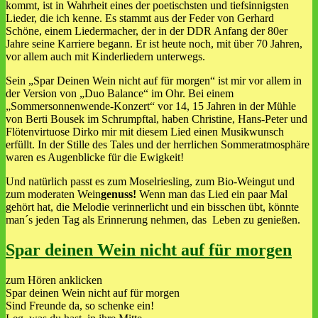
kommt, ist in Wahrheit eines der poetischsten und tiefsinnigsten
Lieder, die ich kenne. Es stammt aus der Feder von Gerhard
Schöne, einem Liedermacher, der in der DDR Anfang der 80er
Jahre seine Karriere begann. Er ist heute noch, mit über 70 Jahren,
vor allem auch mit Kinderliedern unterwegs.
Sein „Spar Deinen Wein nicht auf für morgen“ ist mir vor allem in
der Version von „Duo Balance“ im Ohr. Bei einem
„Sommersonnenwende-Konzert“ vor 14, 15 Jahren in der Mühle
von Berti Bousek im Schrumpftal, haben Christine, Hans-Peter und
Flötenvirtuose Dirko mir mit diesem Lied einen Musikwunsch
erfüllt. In der Stille des Tales und der herrlichen Sommeratmosphäre
waren es Augenblicke für die Ewigkeit!
Und natürlich passt es zum Moselriesling, zum Bio-Weingut und
zum moderaten Wein
genuss!
Wenn man das Lied ein paar Mal
gehört hat, die Melodie verinnerlicht und ein bisschen übt, könnte
man´s jeden Tag als Erinnerung nehmen, das Leben zu genießen.
Spar deinen Wein nicht auf für morgen
zum Hören anklicken
Spar deinen Wein nicht auf für morgen
Sind Freunde da, so schenke ein!