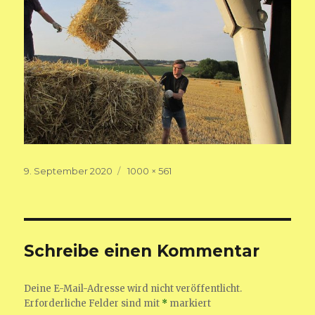
Veröffentlicht
Volle
9. September 2020
1000 × 561
am
Größe
Schreibe einen Kommentar
Deine E-Mail-Adresse wird nicht veröffentlicht.
Erforderliche Felder sind mit
*
markiert