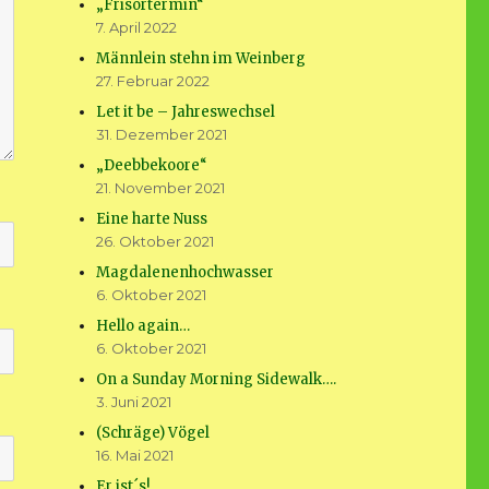
„Frisörtermin“
7. April 2022
Männlein stehn im Weinberg
27. Februar 2022
Let it be – Jahreswechsel
31. Dezember 2021
„Deebbekoore“
21. November 2021
Eine harte Nuss
26. Oktober 2021
Magdalenenhochwasser
6. Oktober 2021
Hello again…
6. Oktober 2021
On a Sunday Morning Sidewalk….
3. Juni 2021
(Schräge) Vögel
16. Mai 2021
Er ist´s!