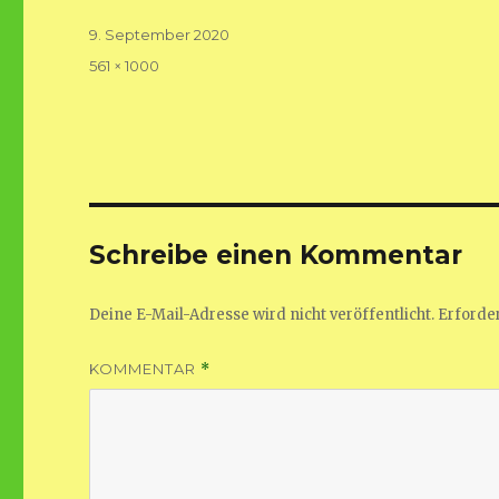
Veröffentlicht
9. September 2020
am
Volle
561 × 1000
Größe
Schreibe einen Kommentar
Deine E-Mail-Adresse wird nicht veröffentlicht.
Erforder
KOMMENTAR
*