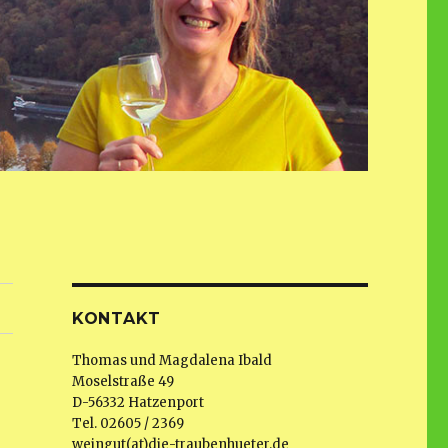
KONTAKT
Thomas und Magdalena Ibald
Moselstraße 49
D-56332 Hatzenport
Tel. 02605 / 2369
weingut(at)die-traubenhueter.de