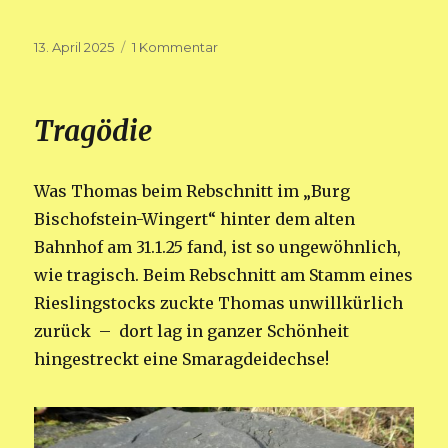
Veröffentlicht
zu
13. April 2025
1 Kommentar
am
Lieder
und
Wein
Tragödie
(1):
Spar
Deinen
Was Thomas beim Rebschnitt im „Burg
Wein
nicht
Bischofstein-Wingert“ hinter dem alten
auf
Bahnhof am 31.1.25 fand, ist so ungewöhnlich,
für
wie tragisch. Beim Rebschnitt am Stamm eines
morgen
Rieslingstocks zuckte Thomas unwillkürlich
zurück – dort lag in ganzer Schönheit
hingestreckt eine Smaragdeidechse!