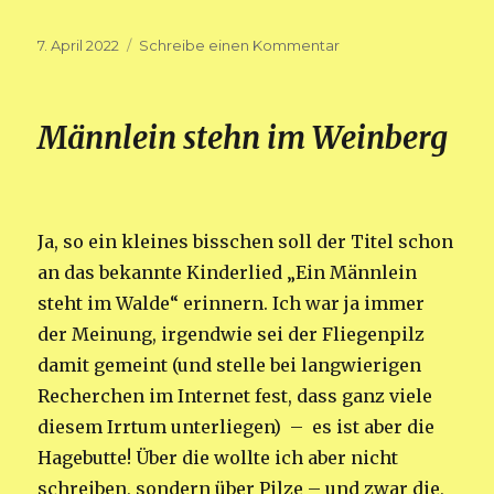
Veröffentlicht
zu
7. April 2022
Schreibe einen Kommentar
am
„Frisörtermin“
Männlein stehn im Weinberg
Ja, so ein kleines bisschen soll der Titel schon
an das bekannte Kinderlied „Ein Männlein
steht im Walde“ erinnern. Ich war ja immer
der Meinung, irgendwie sei der Fliegenpilz
damit gemeint (und stelle bei langwierigen
Recherchen im Internet fest, dass ganz viele
diesem Irrtum unterliegen) – es ist aber die
Hagebutte! Über die wollte ich aber nicht
schreiben, sondern über Pilze – und zwar die,