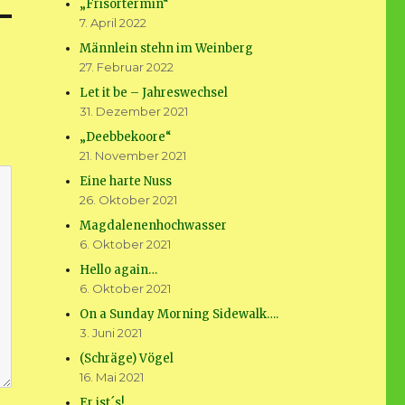
„Frisörtermin“
7. April 2022
Männlein stehn im Weinberg
27. Februar 2022
Let it be – Jahreswechsel
31. Dezember 2021
„Deebbekoore“
21. November 2021
Eine harte Nuss
26. Oktober 2021
Magdalenenhochwasser
6. Oktober 2021
Hello again…
6. Oktober 2021
On a Sunday Morning Sidewalk….
3. Juni 2021
(Schräge) Vögel
16. Mai 2021
Er ist´s!