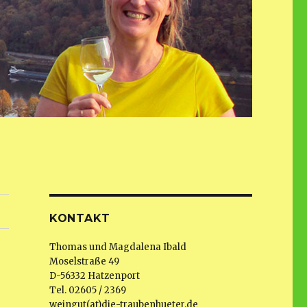
KONTAKT
Thomas und Magdalena Ibald
Moselstraße 49
D-56332 Hatzenport
Tel. 02605 / 2369
weingut(at)die-traubenhueter.de