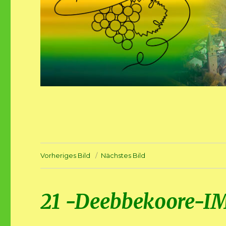
Vorheriges Bild
Nächstes Bild
21 -Deebbekoore-I