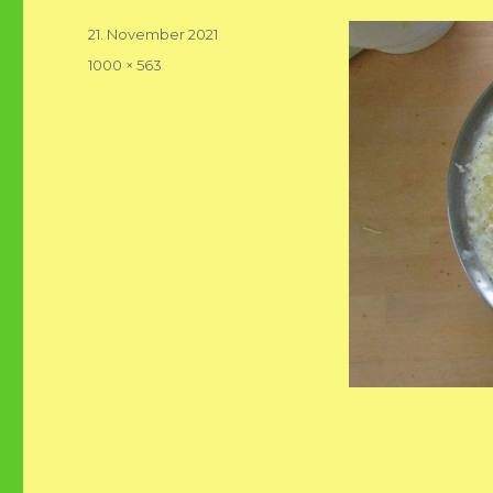
Veröffentlicht
21. November 2021
am
Volle
1000 × 563
Größe