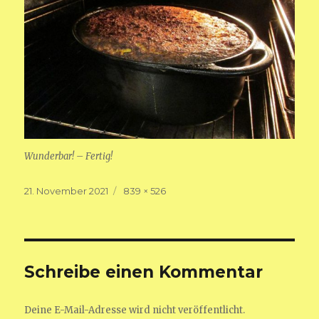
Wunderbar! – Fertig!
Veröffentlicht
Volle
21. November 2021
839 × 526
am
Größe
Schreibe einen Kommentar
Deine E-Mail-Adresse wird nicht veröffentlicht.