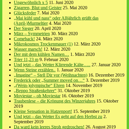
Ungewöhnlich x 5
11. Juni 2020
Zigarren, Blut und Geister
25. Mai 2020
Glücksfeder
7. Mai 2020
„Mai kühl und nass“ oder Alljährlich grüßt das
(April-)Murmeltier
4. Mai 2020
Der Sieger
20. April 2020
März – Symmetrien
30. März 2020
Comeback!
24. März 2020
Mikrokosmos Trockenmauer (1)
12. März 2020
Wasser marsch!
12. März 2020
Der mit dem kühlen Namen…
1. März 2020
Trier 11,23 m
9. Februar 2020
Und jetzt – das Wetter Klirrende Kälte…..
27. Januar 2020
Wenn Steine erzählen..
1. Januar 2020
„Imagine“ – Stell Dir vor (Weihnachten)
16. Dezember 2019
Frederick oder „Summer moved on…“
3. Dezember 2019
„(Wein-)olympische“ Ehren
14. November 2019
„Beppo Straßenkehrer“
31. Oktober 2019
Moviestar – oh Moviestar
16. Oktober 2019
Traubenlese – die Krönung des Winzerjahres
15. Oktober
2019
Kleine Sensation in Hatzenport!
15. September 2019
Und jetzt – das Wetter Es geht auf den Herbst zu
2.
September 2019
Da ward kein leeres Stroh gedroschen!
26. August 2019