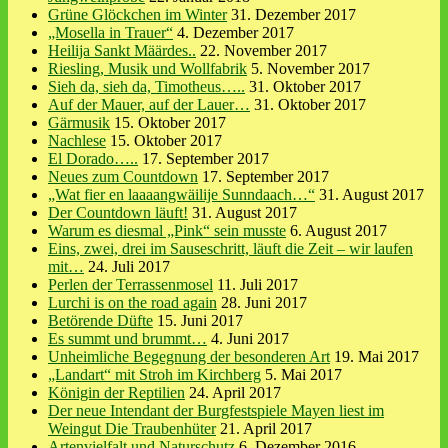
Grüne Glöckchen im Winter
31. Dezember 2017
„Mosella in Trauer“
4. Dezember 2017
Heilija Sankt Määrdes..
22. November 2017
Riesling, Musik und Wollfabrik
5. November 2017
Sieh da, sieh da, Timotheus…..
31. Oktober 2017
Auf der Mauer, auf der Lauer…
31. Oktober 2017
Gärmusik
15. Oktober 2017
Nachlese
15. Oktober 2017
El Dorado…..
17. September 2017
Neues zum Countdown
17. September 2017
„Wat fier en laaaangwäilije Sunndaach…“
31. August 2017
Der Countdown läuft!
31. August 2017
Warum es diesmal „Pink“ sein musste
6. August 2017
Eins, zwei, drei im Sauseschritt, läuft die Zeit – wir laufen
mit…
24. Juli 2017
Perlen der Terrassenmosel
11. Juli 2017
Lurchi is on the road again
28. Juni 2017
Betörende Düfte
15. Juni 2017
Es summt und brummt…
4. Juni 2017
Unheimliche Begegnung der besonderen Art
19. Mai 2017
„Landart“ mit Stroh im Kirchberg
5. Mai 2017
Königin der Reptilien
24. April 2017
Der neue Intendant der Burgfestspiele Mayen liest im
Weingut Die Traubenhüter
21. April 2017
Artenvielfalt und Naturschutz
6. Dezember 2016