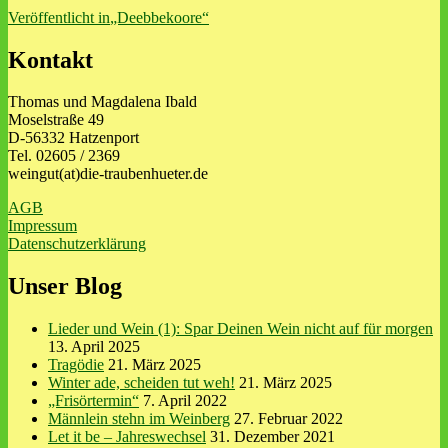
Beitragsnavigation
Veröffentlicht in
„Deebbekoore“
Kontakt
Thomas und Magdalena Ibald
Moselstraße 49
D-56332 Hatzenport
Tel. 02605 / 2369
weingut(at)die-traubenhueter.de
AGB
Impressum
Datenschutzerklärung
Unser Blog
Lieder und Wein (1): Spar Deinen Wein nicht auf für morgen
13. April 2025
Tragödie
21. März 2025
Winter ade, scheiden tut weh!
21. März 2025
„Frisörtermin“
7. April 2022
Männlein stehn im Weinberg
27. Februar 2022
Let it be – Jahreswechsel
31. Dezember 2021