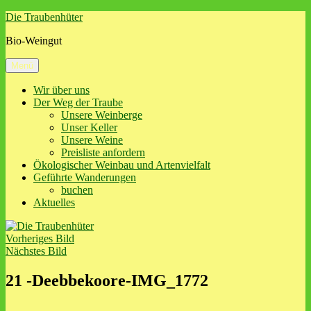
Zum
Die Traubenhüter
Inhalt
Bio-Weingut
springen
Menü
Wir über uns
Der Weg der Traube
Unsere Weinberge
Unser Keller
Unsere Weine
Preisliste anfordern
Ökologischer Weinbau und Artenvielfalt
Geführte Wanderungen
buchen
Aktuelles
Vorheriges Bild
Nächstes Bild
21 -Deebbekoore-IMG_1772