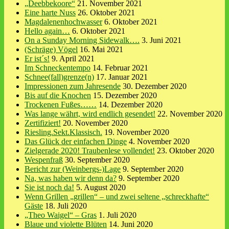
„Deebbekoore“
21. November 2021
Eine harte Nuss
26. Oktober 2021
Magdalenenhochwasser
6. Oktober 2021
Hello again…
6. Oktober 2021
On a Sunday Morning Sidewalk….
3. Juni 2021
(Schräge) Vögel
16. Mai 2021
Er ist´s!
9. April 2021
Im Schneckentempo
14. Februar 2021
Schnee(fall)grenze(n)
17. Januar 2021
Impressionen zum Jahresende
30. Dezember 2020
Bis auf die Knochen
15. Dezember 2020
Trockenen Fußes……
14. Dezember 2020
Was lange währt, wird endlich gesendet!
22. November 2020
Zertifiziert!
20. November 2020
Riesling.Sekt.Klassisch.
19. November 2020
Das Glück der einfachen Dinge
4. November 2020
Zielgerade 2020! Traubenlese vollendet!
23. Oktober 2020
Wespenfraß
30. September 2020
Bericht zur (Weinbergs-)Lage
9. September 2020
Na, was haben wir denn da?
9. September 2020
Sie ist noch da!
5. August 2020
Wenn Grillen „grillen“ – und zwei seltene „schreckhafte“
Gäste
18. Juli 2020
„Theo Waigel“ – Gras
1. Juli 2020
Blaue und violette Blüten
14. Juni 2020