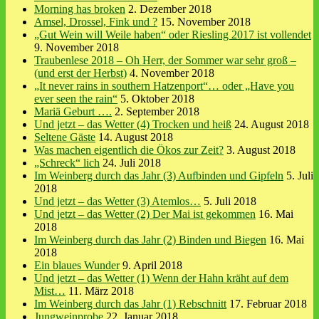
Morning has broken
2. Dezember 2018
Amsel, Drossel, Fink und ?
15. November 2018
„Gut Wein will Weile haben“ oder Riesling 2017 ist vollendet
9. November 2018
Traubenlese 2018 – Oh Herr, der Sommer war sehr groß –
(und erst der Herbst)
4. November 2018
„It never rains in southern Hatzenport“… oder „Have you
ever seen the rain“
5. Oktober 2018
Mariä Geburt ….
2. September 2018
Und jetzt – das Wetter (4) Trocken und heiß
24. August 2018
Seltene Gäste
14. August 2018
Was machen eigentlich die Ökos zur Zeit?
3. August 2018
„Schreck“ lich
24. Juli 2018
Im Weinberg durch das Jahr (3) Aufbinden und Gipfeln
5. Juli
2018
Und jetzt – das Wetter (3) Atemlos…
5. Juli 2018
Und jetzt – das Wetter (2) Der Mai ist gekommen
16. Mai
2018
Im Weinberg durch das Jahr (2) Binden und Biegen
16. Mai
2018
Ein blaues Wunder
9. April 2018
Und jetzt – das Wetter (1) Wenn der Hahn kräht auf dem
Mist…
11. März 2018
Im Weinberg durch das Jahr (1) Rebschnitt
17. Februar 2018
Jungweinprobe
22. Januar 2018