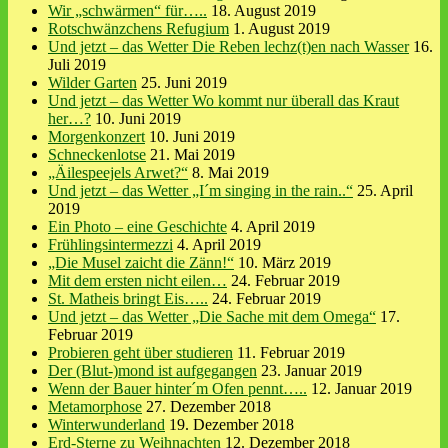
Wir „schwärmen“ für…..
18. August 2019
Rotschwänzchens Refugium
1. August 2019
Und jetzt – das Wetter Die Reben lechz(t)en nach Wasser
16.
Juli 2019
Wilder Garten
25. Juni 2019
Und jetzt – das Wetter Wo kommt nur überall das Kraut
her…?
10. Juni 2019
Morgenkonzert
10. Juni 2019
Schneckenlotse
21. Mai 2019
„Äilespeejels Arwet?“
8. Mai 2019
Und jetzt – das Wetter „I´m singing in the rain..“
25. April
2019
Ein Photo – eine Geschichte
4. April 2019
Frühlingsintermezzi
4. April 2019
„Die Musel zaicht die Zänn!“
10. März 2019
Mit dem ersten nicht eilen…
24. Februar 2019
St. Matheis bringt Eis…..
24. Februar 2019
Und jetzt – das Wetter „Die Sache mit dem Omega“
17.
Februar 2019
Probieren geht über studieren
11. Februar 2019
Der (Blut-)mond ist aufgegangen
23. Januar 2019
Wenn der Bauer hinter´m Ofen pennt…..
12. Januar 2019
Metamorphose
27. Dezember 2018
Winterwunderland
19. Dezember 2018
Erd-Sterne zu Weihnachten
12. Dezember 2018