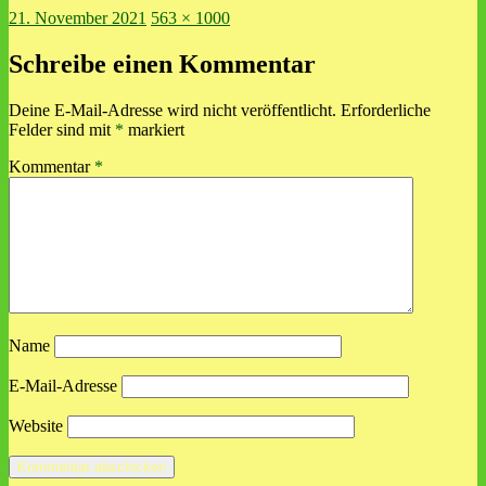
Veröffentlicht
Volle
21. November 2021
563 × 1000
am
Größe
Schreibe einen Kommentar
Deine E-Mail-Adresse wird nicht veröffentlicht.
Erforderliche
Felder sind mit
*
markiert
Kommentar
*
Name
E-Mail-Adresse
Website