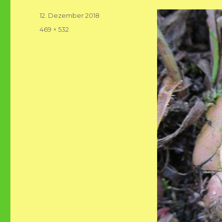
Veröffentlicht
12. Dezember 2018
am
Volle
469 × 532
Größe