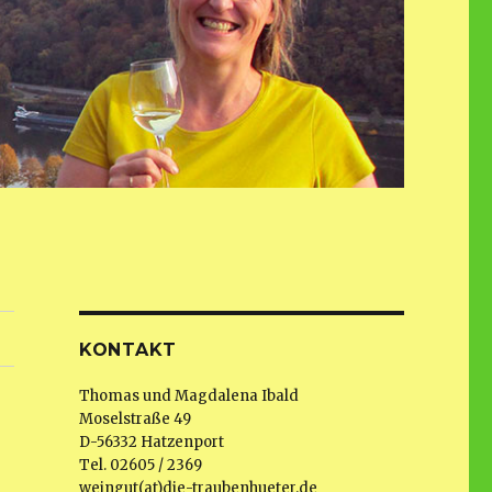
KONTAKT
Thomas und Magdalena Ibald
Moselstraße 49
D-56332 Hatzenport
Tel. 02605 / 2369
weingut(at)die-traubenhueter.de