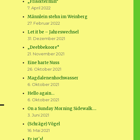
„Frisörtermin“
7. April 2022
Männlein stehn im Weinberg
27. Februar 2022
Let it be – Jahreswechsel
31. Dezember 2021
„Deebbekoore“
21. November 2021
Eine harte Nuss
26. Oktober 2021
Magdalenenhochwasser
6. Oktober 2021
Hello again…
6. Oktober 2021
On a Sunday Morning Sidewalk….
3. Juni 2021
(Schräge) Vögel
16. Mai 2021
Er ist´s!