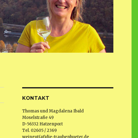
KONTAKT
Thomas und Magdalena Ibald
Moselstraße 49
D-56332 Hatzenport
Tel. 02605 / 2369
weingut(at)die-traubenhueter.de