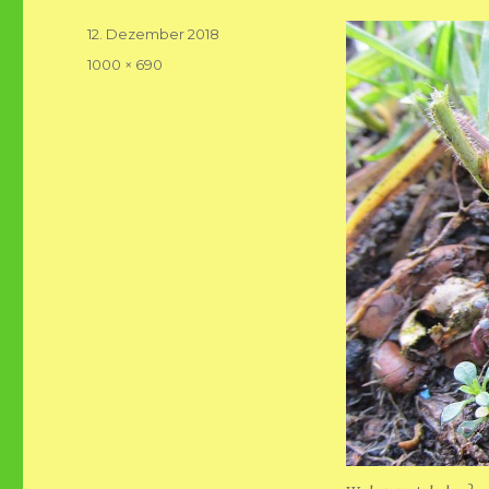
Veröffentlicht
12. Dezember 2018
am
Volle
1000 × 690
Größe