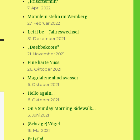
„Frisörtermin“
7. April 2022
Männlein stehn im Weinberg
27. Februar 2022
Let it be – Jahreswechsel
31. Dezember 2021
„Deebbekoore“
21. November 2021
Eine harte Nuss
26. Oktober 2021
Magdalenenhochwasser
6. Oktober 2021
Hello again…
6. Oktober 2021
On a Sunday Morning Sidewalk….
3. Juni 2021
(Schräge) Vögel
16. Mai 2021
Er ist´s!