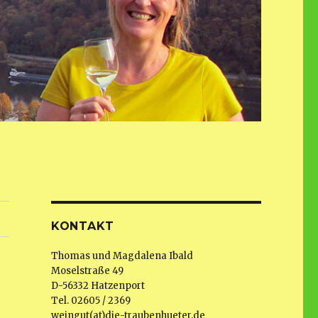
KONTAKT
Thomas und Magdalena Ibald
Moselstraße 49
D-56332 Hatzenport
Tel. 02605 / 2369
weingut(at)die-traubenhueter.de