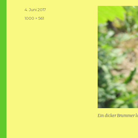
Veröffentlicht
4. Juni 2017
am
Volle
1000 × 561
Größe
Ein dicker Brummer l