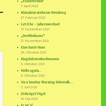
„Frisörtermin“
7. April 2022
Männlein stehn im Weinberg
27. Februar 2022
Let it be – Jahreswechsel
31. Dezember 2021
„Deebbekoore“
21. November 2021
Eine harte Nuss
26. Oktober 2021
Magdalenenhochwasser
6. Oktober 2021
Hello again…
6. Oktober 2021
On a Sunday Morning Sidewalk….
3. Juni 2021
(Schräge) Vögel
16. Mai 2021
Er ist´s!