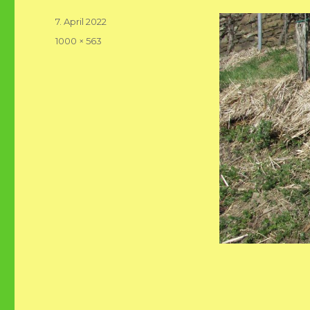
Veröffentlicht
7. April 2022
am
Volle
1000 × 563
Größe