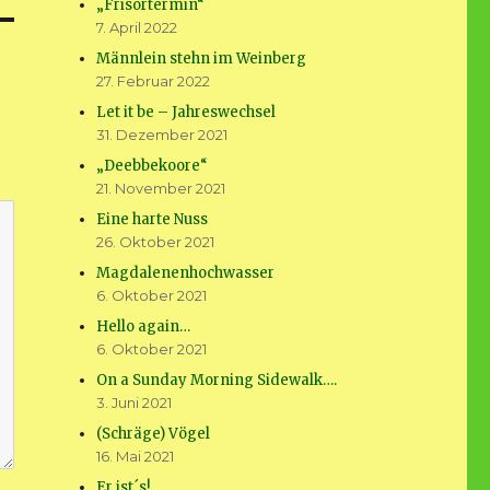
„Frisörtermin“
7. April 2022
Männlein stehn im Weinberg
27. Februar 2022
Let it be – Jahreswechsel
31. Dezember 2021
„Deebbekoore“
21. November 2021
Eine harte Nuss
26. Oktober 2021
Magdalenenhochwasser
6. Oktober 2021
Hello again…
6. Oktober 2021
On a Sunday Morning Sidewalk….
3. Juni 2021
(Schräge) Vögel
16. Mai 2021
Er ist´s!