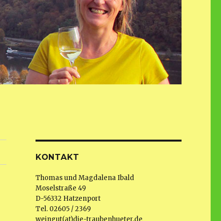
KONTAKT
Thomas und Magdalena Ibald
Moselstraße 49
D-56332 Hatzenport
Tel. 02605 / 2369
weingut(at)die-traubenhueter.de