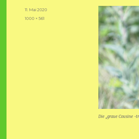
Veröffentlicht
11. Mai 2020
am
Volle
1000 × 561
Größe
Die „graue Cousine -