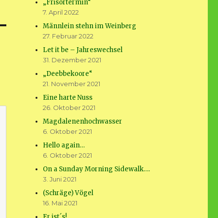
„Frisörtermin“
7. April 2022
Männlein stehn im Weinberg
27. Februar 2022
Let it be – Jahreswechsel
31. Dezember 2021
„Deebbekoore“
21. November 2021
Eine harte Nuss
26. Oktober 2021
Magdalenenhochwasser
6. Oktober 2021
Hello again…
6. Oktober 2021
On a Sunday Morning Sidewalk….
3. Juni 2021
(Schräge) Vögel
16. Mai 2021
Er ist´s!