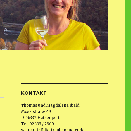
KONTAKT
Thomas und Magdalena Ibald
Moselstraße 49
D-56332 Hatzenport
Tel. 02605 / 2369
weingut(at)die-traubenhueter.de