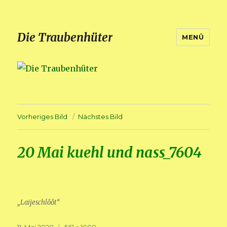
Die Traubenhüter
MENÜ
Vorheriges Bild
Nächstes Bild
20 Mai kuehl und nass_7604
„Laijeschlôôt“
Veröffentlicht
Volle
11. Mai 2020
561 × 1000