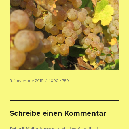
Veröffentlicht
Volle
9. November 2018
1000 × 750
am
Größe
Schreibe einen Kommentar
Deine E-Mail-Adresse wird nicht veröffentlicht.