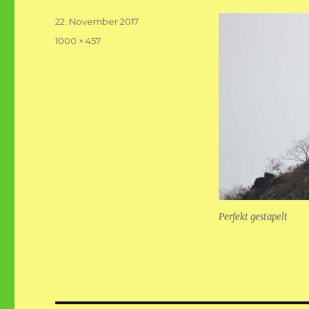
Veröffentlicht
22. November 2017
am
Volle
1000 × 457
Größe
Perfekt gestapelt