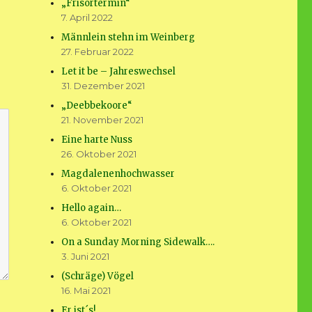
„Frisörtermin“
7. April 2022
Männlein stehn im Weinberg
27. Februar 2022
Let it be – Jahreswechsel
31. Dezember 2021
„Deebbekoore“
21. November 2021
Eine harte Nuss
26. Oktober 2021
Magdalenenhochwasser
6. Oktober 2021
Hello again…
6. Oktober 2021
On a Sunday Morning Sidewalk….
3. Juni 2021
(Schräge) Vögel
16. Mai 2021
Er ist´s!