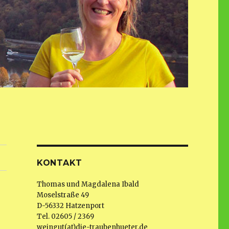
KONTAKT
Thomas und Magdalena Ibald
Moselstraße 49
D-56332 Hatzenport
Tel. 02605 / 2369
weingut(at)die-traubenhueter.de