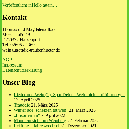
Beitragsnavigation
Veröffentlicht in
Hello again…
Kontakt
Thomas und Magdalena Ibald
Moselstraße 49
D-56332 Hatzenport
Tel. 02605 / 2369
weingut(at)die-traubenhueter.de
AGB
Impressum
Datenschutzerklärung
Unser Blog
Lieder und Wein (1): Spar Deinen Wein nicht auf für morgen
13. April 2025
Tragödie
21. März 2025
Winter ade, scheiden tut weh!
21. März 2025
„Frisörtermin“
7. April 2022
Männlein stehn im Weinberg
27. Februar 2022
Let it be – Jahreswechsel
31. Dezember 2021