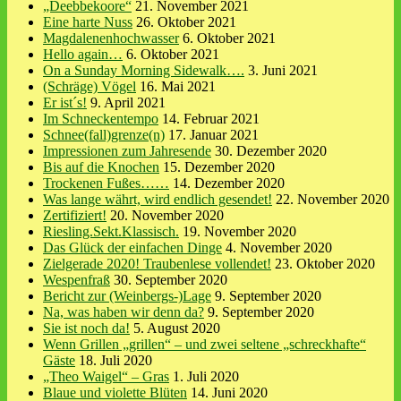
„Deebbekoore“
21. November 2021
Eine harte Nuss
26. Oktober 2021
Magdalenenhochwasser
6. Oktober 2021
Hello again…
6. Oktober 2021
On a Sunday Morning Sidewalk….
3. Juni 2021
(Schräge) Vögel
16. Mai 2021
Er ist´s!
9. April 2021
Im Schneckentempo
14. Februar 2021
Schnee(fall)grenze(n)
17. Januar 2021
Impressionen zum Jahresende
30. Dezember 2020
Bis auf die Knochen
15. Dezember 2020
Trockenen Fußes……
14. Dezember 2020
Was lange währt, wird endlich gesendet!
22. November 2020
Zertifiziert!
20. November 2020
Riesling.Sekt.Klassisch.
19. November 2020
Das Glück der einfachen Dinge
4. November 2020
Zielgerade 2020! Traubenlese vollendet!
23. Oktober 2020
Wespenfraß
30. September 2020
Bericht zur (Weinbergs-)Lage
9. September 2020
Na, was haben wir denn da?
9. September 2020
Sie ist noch da!
5. August 2020
Wenn Grillen „grillen“ – und zwei seltene „schreckhafte“
Gäste
18. Juli 2020
„Theo Waigel“ – Gras
1. Juli 2020
Blaue und violette Blüten
14. Juni 2020