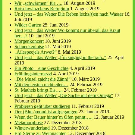
Wir „schwärmen“ für…..
18. August 2019
Rotschwänzchens Refugium
1. August 2019
Und jetzt – das Wetter Die Reben lechz(t)en nach Wasser
16.
Juli 2019
Wilder Garten
25. Juni 2019
Und jetzt – das Wetter Wo kommt nur überall das Kraut
her…?
10. Juni 2019
Morgenkonzert
10. Juni 2019
Schneckenlotse
21. Mai 2019
„Äilespeejels Arwet?“
8. Mai 2019
Und jetzt – das Wetter „I´m singing in the rain..“
25. April
2019
Ein Photo – eine Geschichte
4. April 2019
Frühlingsintermezzi
4. April 2019
„Die Musel zaicht die Zänn!“
10. März 2019
Mit dem ersten nicht eilen…
24. Februar 2019
St. Matheis bringt Eis…..
24. Februar 2019
Und jetzt – das Wetter „Die Sache mit dem Omega“
17.
Februar 2019
Probieren geht über studieren
11. Februar 2019
Der (Blut-)mond ist aufgegangen
23. Januar 2019
Wenn der Bauer hinter´m Ofen pennt…..
12. Januar 2019
Metamorphose
27. Dezember 2018
Winterwunderland
19. Dezember 2018
Erd-Sterne zu Weihnachten
12. Dezember 2018