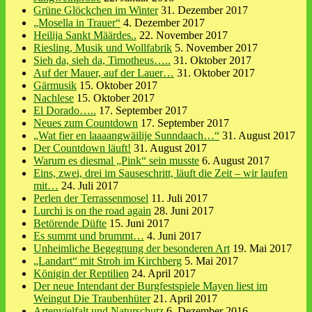
Grüne Glöckchen im Winter
31. Dezember 2017
„Mosella in Trauer“
4. Dezember 2017
Heilija Sankt Määrdes..
22. November 2017
Riesling, Musik und Wollfabrik
5. November 2017
Sieh da, sieh da, Timotheus…..
31. Oktober 2017
Auf der Mauer, auf der Lauer…
31. Oktober 2017
Gärmusik
15. Oktober 2017
Nachlese
15. Oktober 2017
El Dorado…..
17. September 2017
Neues zum Countdown
17. September 2017
„Wat fier en laaaangwäilije Sunndaach…“
31. August 2017
Der Countdown läuft!
31. August 2017
Warum es diesmal „Pink“ sein musste
6. August 2017
Eins, zwei, drei im Sauseschritt, läuft die Zeit – wir laufen
mit…
24. Juli 2017
Perlen der Terrassenmosel
11. Juli 2017
Lurchi is on the road again
28. Juni 2017
Betörende Düfte
15. Juni 2017
Es summt und brummt…
4. Juni 2017
Unheimliche Begegnung der besonderen Art
19. Mai 2017
„Landart“ mit Stroh im Kirchberg
5. Mai 2017
Königin der Reptilien
24. April 2017
Der neue Intendant der Burgfestspiele Mayen liest im
Weingut Die Traubenhüter
21. April 2017
Artenvielfalt und Naturschutz
6. Dezember 2016