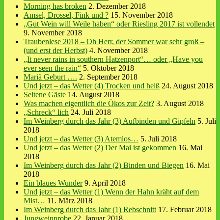
Morning has broken
2. Dezember 2018
Amsel, Drossel, Fink und ?
15. November 2018
„Gut Wein will Weile haben“ oder Riesling 2017 ist vollendet
9. November 2018
Traubenlese 2018 – Oh Herr, der Sommer war sehr groß –
(und erst der Herbst)
4. November 2018
„It never rains in southern Hatzenport“… oder „Have you
ever seen the rain“
5. Oktober 2018
Mariä Geburt ….
2. September 2018
Und jetzt – das Wetter (4) Trocken und heiß
24. August 2018
Seltene Gäste
14. August 2018
Was machen eigentlich die Ökos zur Zeit?
3. August 2018
„Schreck“ lich
24. Juli 2018
Im Weinberg durch das Jahr (3) Aufbinden und Gipfeln
5. Juli
2018
Und jetzt – das Wetter (3) Atemlos…
5. Juli 2018
Und jetzt – das Wetter (2) Der Mai ist gekommen
16. Mai
2018
Im Weinberg durch das Jahr (2) Binden und Biegen
16. Mai
2018
Ein blaues Wunder
9. April 2018
Und jetzt – das Wetter (1) Wenn der Hahn kräht auf dem
Mist…
11. März 2018
Im Weinberg durch das Jahr (1) Rebschnitt
17. Februar 2018
Jungweinprobe
22. Januar 2018