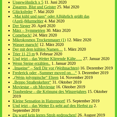
Ungewöhnlich x 5
11. Juni 2020
Zigarren, Blut und Geister
25. Mai 2020
Glücksfeder
7. Mai 2020
„Mai kühl und nass“ oder Alljährlich grüßt das
(April-)Murmeltier
4. Mai 2020
Der Sieger
20. April 2020
März – Symmetrien
30. März 2020
Comeback!
24. März 2020
Mikrokosmos Trockenmauer (1)
12. März 2020
Wasser marsch!
12. März 2020
Der mit dem kühlen Namen…
1. März 2020
Trier 11,23 m
9. Februar 2020
Und jetzt – das Wetter Klirrende Kälte…..
27. Januar 2020
Wenn Steine erzählen..
1. Januar 2020
„Imagine“ – Stell Dir vor (Weihnachten)
16. Dezember 2019
Frederick oder „Summer moved on…“
3. Dezember 2019
„(Wein-)olympische“ Ehren
14. November 2019
„Beppo Straßenkehrer“
31. Oktober 2019
Moviestar – oh Moviestar
16. Oktober 2019
Traubenlese – die Krönung des Winzerjahres
15. Oktober
2019
Kleine Sensation in Hatzenport!
15. September 2019
Und jetzt – das Wetter Es geht auf den Herbst zu
2.
September 2019
Da ward kein leeres Stroh gedroschen!
26. August 2019