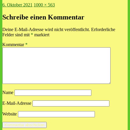
Veröffentlicht
Volle
6. Oktober 2021
1000 × 563
am
Größe
Schreibe einen Kommentar
Deine E-Mail-Adresse wird nicht veröffentlicht.
Erforderliche
Felder sind mit
*
markiert
Kommentar
*
Name
E-Mail-Adresse
Website