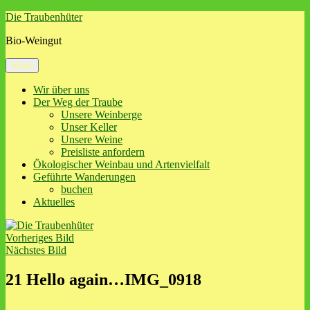
Zum
Die Traubenhüter
Inhalt
Bio-Weingut
springen
Menü
Wir über uns
Der Weg der Traube
Unsere Weinberge
Unser Keller
Unsere Weine
Preisliste anfordern
Ökologischer Weinbau und Artenvielfalt
Geführte Wanderungen
buchen
Aktuelles
Vorheriges Bild
Nächstes Bild
21 Hello again…IMG_0918