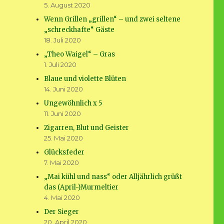
5. August 2020
Wenn Grillen „grillen“ – und zwei seltene
„schreckhafte“ Gäste
18. Juli 2020
„Theo Waigel“ – Gras
1. Juli 2020
Blaue und violette Blüten
14. Juni 2020
Ungewöhnlich x 5
11. Juni 2020
Zigarren, Blut und Geister
25. Mai 2020
Glücksfeder
7. Mai 2020
„Mai kühl und nass“ oder Alljährlich grüßt
das (April-)Murmeltier
4. Mai 2020
Der Sieger
20. April 2020