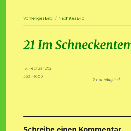
Vorheriges Bild
Nächstes Bild
21 Im Schneckente
Veröffentlicht
13. Februar 2021
am
Volle
563 × 1000
2 x Anhänglich!
Größe
Schreibe einen Kommentar