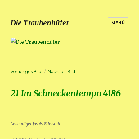
Die Traubenhüter
MENÜ
Vorheriges Bild
Nächstes Bild
21 Im Schneckentempo_4186
Lebendiger Jaspis-Edelstein
Veröffentlicht
Volle
13. Februar 2021
1000 × 561