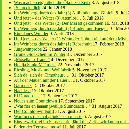
Was machen eigentlich die Ökos zur Zeit?
3. August 2018
„Schreck“ lich
24. Juli 2018
Im Weinberg durch das Jahr (3) Aufbinden und Gipfeln
5. Juli
Und jetzt – das Wetter (3) Atemlos…
5. Juli 2018
Und jetzt – das Wetter (2) Der Mai ist gekommen
16. Mai 2018
Im Weinberg durch das Jahr (2) Binden und Biegen
16. Mai 2
Ein blaues Wunder
9. April 2018
Und jetzt – das Wetter (1) Wenn der Hahn kräht auf dem Mist
Im Weinberg durch das Jahr (1) Rebschnitt
17. Februar 2018
Jungweinprobe
22. Januar 2018
Grüne Glöckchen im Winter
31. Dezember 2017
„Mosella in Trauer“
4. Dezember 2017
Heilija Sankt Määrdes..
22. November 2017
Riesling, Musik und Wollfabrik
5. November 2017
Sieh da, sieh da, Timotheus…..
31. Oktober 2017
Auf der Mauer, auf der Lauer…
31. Oktober 2017
Gärmusik
15. Oktober 2017
Nachlese
15. Oktober 2017
El Dorado…..
17. September 2017
Neues zum Countdown
17. September 2017
„Wat fier en laaaangwäilije Sunndaach…“
31. August 2017
Der Countdown läuft!
31. August 2017
Warum es diesmal „Pink“ sein musste
6. August 2017
Eins, zwei, drei im Sauseschritt, läuft die Zeit – wir laufen mit
Perlen der Terrassenmosel
11. Juli 2017