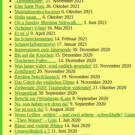
„Deebbekoore“
21. November 2021
Eine harte Nuss
26. Oktober 2021
Magdalenenhochwasser
6. Oktober 2021
Hello again…
6. Oktober 2021
On a Sunday Morning Sidewalk….
3. Juni 2021
(Schräge) Vögel
16. Mai 2021
Er ist´s!
9. April 2021
Im Schneckentempo
14. Februar 2021
Schnee(fall)grenze(n)
17. Januar 2021
Impressionen zum Jahresende
30. Dezember 2020
Bis auf die Knochen
15. Dezember 2020
Trockenen Fußes……
14. Dezember 2020
Was lange währt, wird endlich gesendet!
22. November 2020
Zertifiziert!
20. November 2020
Riesling.Sekt.Klassisch.
19. November 2020
Das Glück der einfachen Dinge
4. November 2020
Zielgerade 2020! Traubenlese vollendet!
23. Oktober 2020
Wespenfraß
30. September 2020
Bericht zur (Weinbergs-)Lage
9. September 2020
Na, was haben wir denn da?
9. September 2020
Sie ist noch da!
5. August 2020
Wenn Grillen „grillen“ – und zwei seltene „schreckhafte“ Gäst
„Theo Waigel“ – Gras
1. Juli 2020
Blaue und violette Blüten
14. Juni 2020
Ungewöhnlich x 5
11. Juni 2020