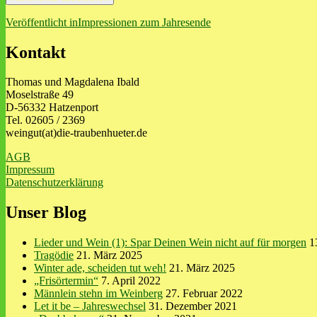
Beitragsnavigation
Veröffentlicht in
Impressionen zum Jahresende
Kontakt
Thomas und Magdalena Ibald
Moselstraße 49
D-56332 Hatzenport
Tel. 02605 / 2369
weingut(at)die-traubenhueter.de
AGB
Impressum
Datenschutzerklärung
Unser Blog
Lieder und Wein (1): Spar Deinen Wein nicht auf für morgen
1
Tragödie
21. März 2025
Winter ade, scheiden tut weh!
21. März 2025
„Frisörtermin“
7. April 2022
Männlein stehn im Weinberg
27. Februar 2022
Let it be – Jahreswechsel
31. Dezember 2021