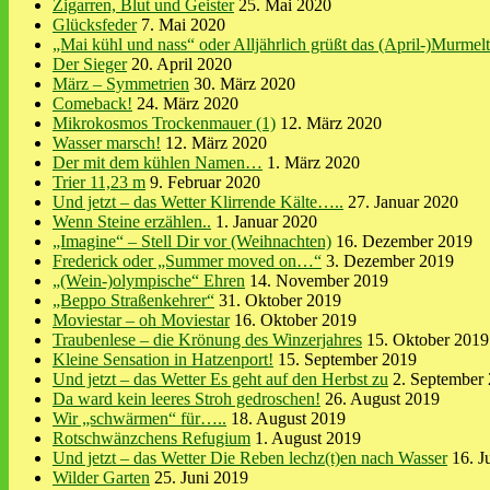
Zigarren, Blut und Geister
25. Mai 2020
Glücksfeder
7. Mai 2020
„Mai kühl und nass“ oder Alljährlich grüßt das (April-)Murmelt
Der Sieger
20. April 2020
März – Symmetrien
30. März 2020
Comeback!
24. März 2020
Mikrokosmos Trockenmauer (1)
12. März 2020
Wasser marsch!
12. März 2020
Der mit dem kühlen Namen…
1. März 2020
Trier 11,23 m
9. Februar 2020
Und jetzt – das Wetter Klirrende Kälte…..
27. Januar 2020
Wenn Steine erzählen..
1. Januar 2020
„Imagine“ – Stell Dir vor (Weihnachten)
16. Dezember 2019
Frederick oder „Summer moved on…“
3. Dezember 2019
„(Wein-)olympische“ Ehren
14. November 2019
„Beppo Straßenkehrer“
31. Oktober 2019
Moviestar – oh Moviestar
16. Oktober 2019
Traubenlese – die Krönung des Winzerjahres
15. Oktober 2019
Kleine Sensation in Hatzenport!
15. September 2019
Und jetzt – das Wetter Es geht auf den Herbst zu
2. September
Da ward kein leeres Stroh gedroschen!
26. August 2019
Wir „schwärmen“ für…..
18. August 2019
Rotschwänzchens Refugium
1. August 2019
Und jetzt – das Wetter Die Reben lechz(t)en nach Wasser
16. J
Wilder Garten
25. Juni 2019