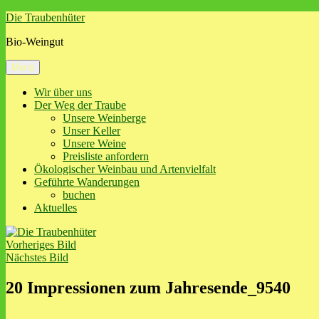
Zum
Die Traubenhüter
Inhalt
Bio-Weingut
springen
Menü
Wir über uns
Der Weg der Traube
Unsere Weinberge
Unser Keller
Unsere Weine
Preisliste anfordern
Ökologischer Weinbau und Artenvielfalt
Geführte Wanderungen
buchen
Aktuelles
Vorheriges Bild
Nächstes Bild
20 Impressionen zum Jahresende_9540