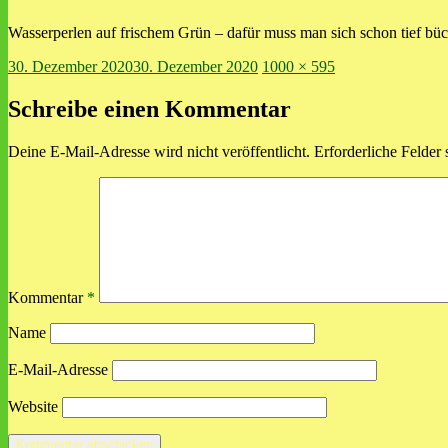
Wasserperlen auf frischem Grün – dafür muss man sich schon tief bü
Veröffentlicht
Volle
30. Dezember 2020
30. Dezember 2020
1000 × 595
am
Größe
Schreibe einen Kommentar
Deine E-Mail-Adresse wird nicht veröffentlicht.
Erforderliche Felder 
Kommentar
*
Name
E-Mail-Adresse
Website