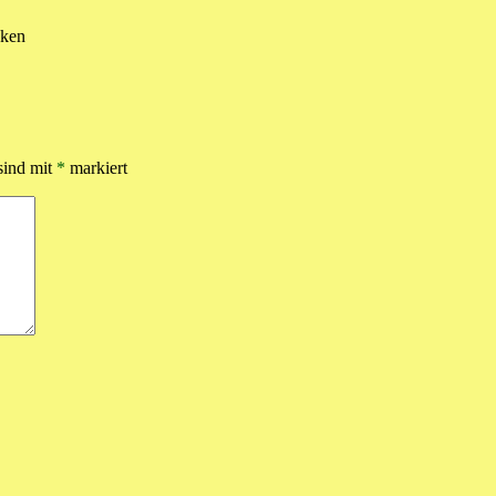
cken
sind mit
*
markiert