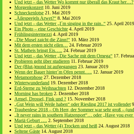
Und jetzt – das Wetter Wo kommt nur überall das Kraut her…?
Morgenkonzert
10. Juni 2019
Schneckenlotse
21. Mai 2019
„Äilespeejels Arwet?“
8. Mai 2019
Und jetzt – das Wetter „I´m singing in the rain..“
25. April 201
Ein Photo – eine Geschichte
4. April 2019
Frühlingsintermezzi
4. April 2019
„Die Musel zaicht die Zänn!“
10. März 2019
Mit dem ersten nicht eilen…
24. Februar 2019
St. Matheis bringt Eis…..
24. Februar 2019
Und jetzt – das Wetter „Die Sache mit dem Omega“
17. Febru
Probieren geht über studieren
11. Februar 2019
Der (Blut-)mond ist aufgegangen
23. Januar 2019
Wenn der Bauer hinter´m Ofen pennt…..
12. Januar 2019
Metamorphose
27. Dezember 2018
Winterwunderland
19. Dezember 2018
Erd-Sterne zu Weihnachten
12. Dezember 2018
Morning has broken
2. Dezember 2018
Amsel, Drossel, Fink und ?
15. November 2018
„Gut Wein will Weile haben“ oder Riesling 2017 ist vollendet
Traubenlese 2018 – Oh Herr, der Sommer war sehr groß – (und 
„It never rains in southern Hatzenport“… oder „Have you ever 
Mariä Geburt ….
2. September 2018
Und jetzt – das Wetter (4) Trocken und heiß
24. August 2018
Seltene Gäste
14. August 2018