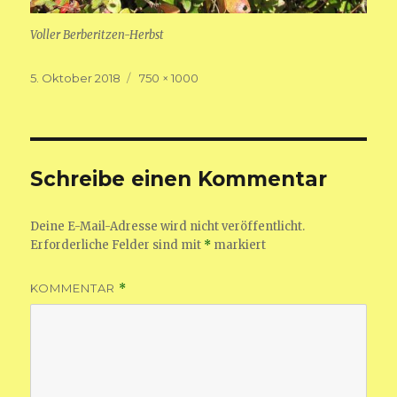
Voller Berberitzen-Herbst
Veröffentlicht
Volle
5. Oktober 2018
750 × 1000
am
Größe
Schreibe einen Kommentar
Deine E-Mail-Adresse wird nicht veröffentlicht.
Erforderliche Felder sind mit
*
markiert
KOMMENTAR
*