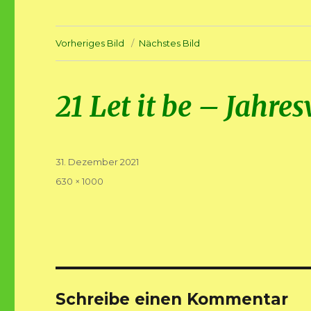
Vorheriges Bild
Nächstes Bild
21 Let it be – Jahre
Veröffentlicht
31. Dezember 2021
am
Volle
630 × 1000
Größe
Schreibe einen Kommentar