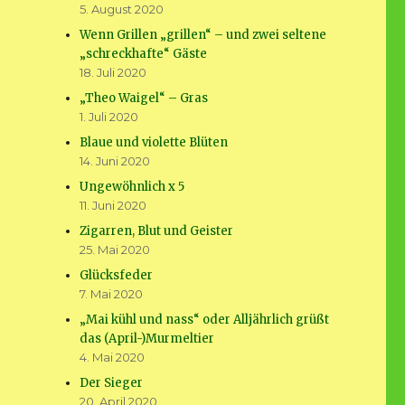
5. August 2020
Wenn Grillen „grillen“ – und zwei seltene
„schreckhafte“ Gäste
18. Juli 2020
„Theo Waigel“ – Gras
1. Juli 2020
Blaue und violette Blüten
14. Juni 2020
Ungewöhnlich x 5
11. Juni 2020
Zigarren, Blut und Geister
25. Mai 2020
Glücksfeder
7. Mai 2020
„Mai kühl und nass“ oder Alljährlich grüßt
das (April-)Murmeltier
4. Mai 2020
Der Sieger
20. April 2020