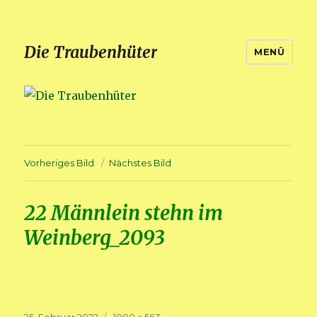
Die Traubenhüter
MENÜ
Vorheriges Bild
Nächstes Bild
22 Männlein stehn im
Weinberg_2093
Veröffentlicht
Volle
25. Februar 2022
1000 × 563