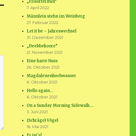
„Frisörtermin“
7. April 2022
Männlein stehn im Weinberg
27. Februar 2022
Let it be – Jahreswechsel
31. Dezember 2021
„Deebbekoore“
21. November 2021
Eine harte Nuss
26. Oktober 2021
Magdalenenhochwasser
6. Oktober 2021
Hello again…
6. Oktober 2021
On a Sunday Morning Sidewalk….
3. Juni 2021
(Schräge) Vögel
16. Mai 2021
Er ist´s!