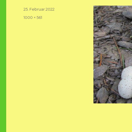
Veröffentlicht
25. Februar 2022
am
Volle
1000 × 561
Größe