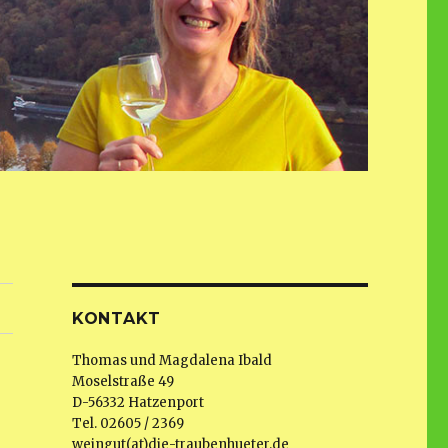
KONTAKT
Thomas und Magdalena Ibald
Moselstraße 49
D-56332 Hatzenport
Tel. 02605 / 2369
weingut(at)die-traubenhueter.de