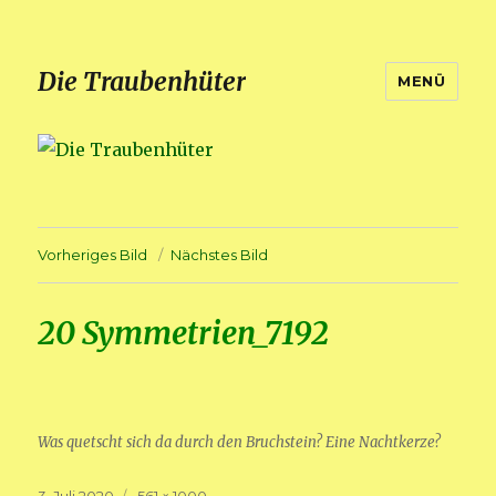
Die Traubenhüter
MENÜ
Vorheriges Bild
Nächstes Bild
20 Symmetrien_7192
Was quetscht sich da durch den Bruchstein? Eine Nachtkerze?
Veröffentlicht
Volle
3. Juli 2020
561 × 1000