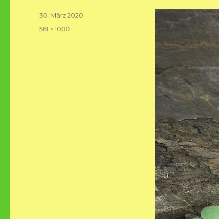
Veröffentlicht
30. März 2020
am
Volle
561 × 1000
Größe