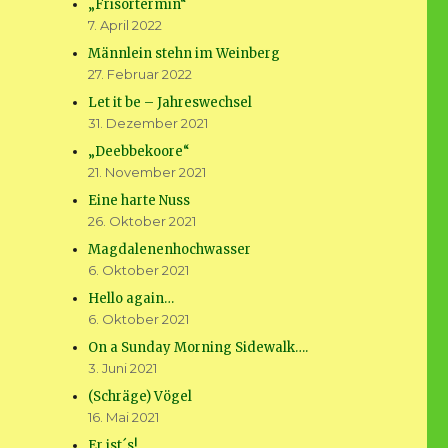
„Frisörtermin“
7. April 2022
Männlein stehn im Weinberg
27. Februar 2022
Let it be – Jahreswechsel
31. Dezember 2021
„Deebbekoore“
21. November 2021
Eine harte Nuss
26. Oktober 2021
Magdalenenhochwasser
6. Oktober 2021
Hello again…
6. Oktober 2021
On a Sunday Morning Sidewalk….
3. Juni 2021
(Schräge) Vögel
16. Mai 2021
Er ist´s!