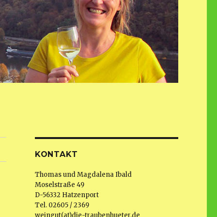
KONTAKT
Thomas und Magdalena Ibald
Moselstraße 49
D-56332 Hatzenport
Tel. 02605 / 2369
weingut(at)die-traubenhueter.de