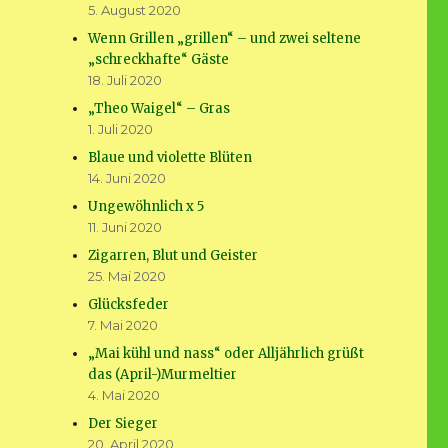
5. August 2020
Wenn Grillen „grillen“ – und zwei seltene
„schreckhafte“ Gäste
18. Juli 2020
„Theo Waigel“ – Gras
1. Juli 2020
Blaue und violette Blüten
14. Juni 2020
Ungewöhnlich x 5
11. Juni 2020
Zigarren, Blut und Geister
25. Mai 2020
Glücksfeder
7. Mai 2020
„Mai kühl und nass“ oder Alljährlich grüßt
das (April-)Murmeltier
4. Mai 2020
Der Sieger
20. April 2020