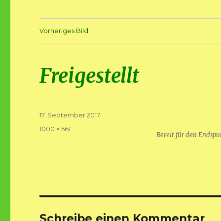
Vorheriges Bild
Freigestellt
Veröffentlicht
17. September 2017
am
Volle
1000 × 561
Bereit für den Endspur
Größe
Schreibe einen Kommentar