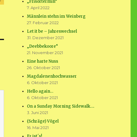
„Frisörtermin“
7. April 2022
Männlein stehn im Weinberg
27. Februar 2022
Let it be – Jahreswechsel
31. Dezember 2021
„Deebbekoore“
21. November 2021
Eine harte Nuss
26. Oktober 2021
Magdalenenhochwasser
6. Oktober 2021
Hello again…
6. Oktober 2021
On a Sunday Morning Sidewalk….
3. Juni 2021
(Schräge) Vögel
16. Mai 2021
Er ist´s!