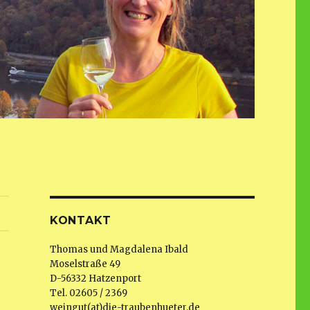
KONTAKT
Thomas und Magdalena Ibald
Moselstraße 49
D-56332 Hatzenport
Tel. 02605 / 2369
weingut(at)die-traubenhueter.de