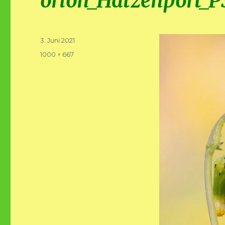
orion_Hatzenport_P
Veröffentlicht
3. Juni 2021
am
Volle
1000 × 667
Größe