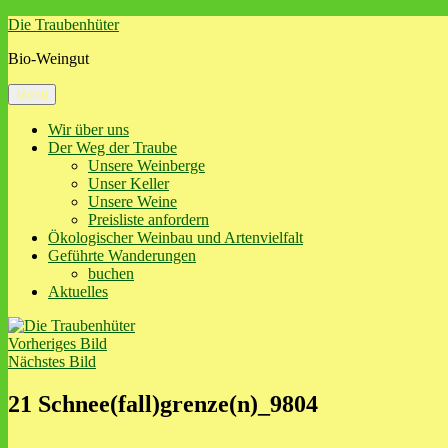
Zum
Die Traubenhüter
Inhalt
Bio-Weingut
springen
Menü
Wir über uns
Der Weg der Traube
Unsere Weinberge
Unser Keller
Unsere Weine
Preisliste anfordern
Ökologischer Weinbau und Artenvielfalt
Geführte Wanderungen
buchen
Aktuelles
Vorheriges Bild
Nächstes Bild
21 Schnee(fall)grenze(n)_9804