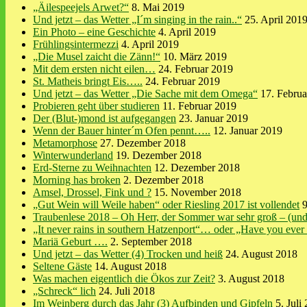
„Äilespeejels Arwet?“
8. Mai 2019
Und jetzt – das Wetter „I´m singing in the rain..“
25. April 201
Ein Photo – eine Geschichte
4. April 2019
Frühlingsintermezzi
4. April 2019
„Die Musel zaicht die Zänn!“
10. März 2019
Mit dem ersten nicht eilen…
24. Februar 2019
St. Matheis bringt Eis…..
24. Februar 2019
Und jetzt – das Wetter „Die Sache mit dem Omega“
17. Febru
Probieren geht über studieren
11. Februar 2019
Der (Blut-)mond ist aufgegangen
23. Januar 2019
Wenn der Bauer hinter´m Ofen pennt…..
12. Januar 2019
Metamorphose
27. Dezember 2018
Winterwunderland
19. Dezember 2018
Erd-Sterne zu Weihnachten
12. Dezember 2018
Morning has broken
2. Dezember 2018
Amsel, Drossel, Fink und ?
15. November 2018
„Gut Wein will Weile haben“ oder Riesling 2017 ist vollendet
Traubenlese 2018 – Oh Herr, der Sommer war sehr groß – (und 
„It never rains in southern Hatzenport“… oder „Have you ever 
Mariä Geburt ….
2. September 2018
Und jetzt – das Wetter (4) Trocken und heiß
24. August 2018
Seltene Gäste
14. August 2018
Was machen eigentlich die Ökos zur Zeit?
3. August 2018
„Schreck“ lich
24. Juli 2018
Im Weinberg durch das Jahr (3) Aufbinden und Gipfeln
5. Juli