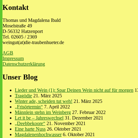
Kontakt
Thomas und Magdalena Ibald
Moselstraße 49
D-56332 Hatzenport
Tel. 02605 / 2369
weingut(at)die-traubenhueter.de
AGB
Impressum
Datenschutzerklärung
Unser Blog
Lieder und Wein (1): Spar Deinen Wein nicht auf für morgen
1
Tragödie
21. März 2025
Winter ade, scheiden tut weh!
21. März 2025
„Frisörtermin“
7. April 2022
Männlein stehn im Weinberg
27. Februar 2022
Let it be – Jahreswechsel
31. Dezember 2021
„Deebbekoore“
21. November 2021
Eine harte Nuss
26. Oktober 2021
Magdalenenhochwasser
6. Oktober 2021