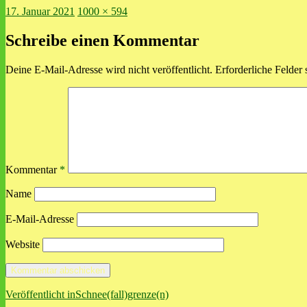
Veröffentlicht
Volle
17. Januar 2021
1000 × 594
am
Größe
Schreibe einen Kommentar
Deine E-Mail-Adresse wird nicht veröffentlicht.
Erforderliche Felder 
Kommentar
*
Name
E-Mail-Adresse
Website
Beitragsnavigation
Veröffentlicht in
Schnee(fall)grenze(n)