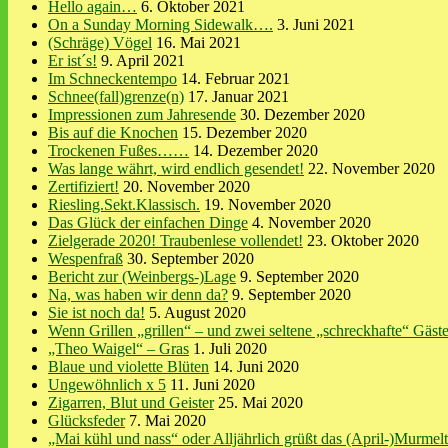
Hello again…
6. Oktober 2021
On a Sunday Morning Sidewalk….
3. Juni 2021
(Schräge) Vögel
16. Mai 2021
Er ist´s!
9. April 2021
Im Schneckentempo
14. Februar 2021
Schnee(fall)grenze(n)
17. Januar 2021
Impressionen zum Jahresende
30. Dezember 2020
Bis auf die Knochen
15. Dezember 2020
Trockenen Fußes……
14. Dezember 2020
Was lange währt, wird endlich gesendet!
22. November 2020
Zertifiziert!
20. November 2020
Riesling.Sekt.Klassisch.
19. November 2020
Das Glück der einfachen Dinge
4. November 2020
Zielgerade 2020! Traubenlese vollendet!
23. Oktober 2020
Wespenfraß
30. September 2020
Bericht zur (Weinbergs-)Lage
9. September 2020
Na, was haben wir denn da?
9. September 2020
Sie ist noch da!
5. August 2020
Wenn Grillen „grillen“ – und zwei seltene „schreckhafte“ Gäst
„Theo Waigel“ – Gras
1. Juli 2020
Blaue und violette Blüten
14. Juni 2020
Ungewöhnlich x 5
11. Juni 2020
Zigarren, Blut und Geister
25. Mai 2020
Glücksfeder
7. Mai 2020
„Mai kühl und nass“ oder Alljährlich grüßt das (April-)Murmelt