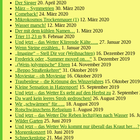
Der Sieger
20. April 2020
März – Symmetrien
30. März 2020
Comeback!
24. März 2020
Mikrokosmos Trockenmauer (1)
12. März 2020
Wasser marsch!
12. März 2020
Der mit dem kühlen Namen…
1. März 2020
Trier 11,23 m
9. Februar 2020
Und jetzt – das Wetter Klirrende Kälte…..
27. Januar 2020
Wenn Steine erzählen..
1. Januar 2020
„Imagine“ – Stell Dir vor (Weihnachten)
16. Dezember 2019
Frederick oder „Summer moved on…“
3. Dezember 2019
„(Wein-)olympische“ Ehren
14. November 2019
„Beppo Straßenkehrer“
31. Oktober 2019
Moviestar – oh Moviestar
16. Oktober 2019
Traubenlese – die Krönung des Winzerjahres
15. Oktober 2019
Kleine Sensation in Hatzenport!
15. September 2019
Und jetzt – das Wetter Es geht auf den Herbst zu
2. September
Da ward kein leeres Stroh gedroschen!
26. August 2019
Wir „schwärmen“ für…..
18. August 2019
Rotschwänzchens Refugium
1. August 2019
Und jetzt – das Wetter Die Reben lechz(t)en nach Wasser
16. J
Wilder Garten
25. Juni 2019
Und jetzt – das Wetter Wo kommt nur überall das Kraut her…?
Morgenkonzert
10. Juni 2019
Schneckenlotse
21. Mai 2019