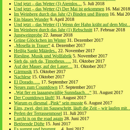
Und jetzt – das Wetter (3) Atemlos…
5. Juli 2018
Und jetzt – das Wetter (2) Der Mai ist gekommen
16. Mai 2018
Im Weinberg durch das Jahr (2) Binden und Biegen
16. Mai 2
Ein blaues Wunder
9. April 2018
Und jetzt – das Wetter (1) Wenn der Hahn kräht auf dem Mist
Im Weinberg durch das Jahr (1) Rebschnitt
17. Februar 2018
Jungweinprobe
22. Januar 2018
Grüne Glöckchen im Winter
31. Dezember 2017
„Mosella in Trauer“
4. Dezember 2017
Heilija Sankt Määrdes..
22. November 2017
Riesling, Musik und Wollfabrik
5. November 2017
Sieh da, sieh da, Timotheus…..
31. Oktober 2017
Auf der Mauer, auf der Lauer…
31. Oktober 2017
Gärmusik
15. Oktober 2017
Nachlese
15. Oktober 2017
El Dorado…..
17. September 2017
Neues zum Countdown
17. September 2017
„Wat fier en laaaangwäilije Sunndaach…“
31. August 2017
Der Countdown läuft!
31. August 2017
Warum es diesmal „Pink“ sein musste
6. August 2017
Eins, zwei, drei im Sauseschritt, läuft die Zeit – wir laufen mit
Perlen der Terrassenmosel
11. Juli 2017
Lurchi is on the road again
28. Juni 2017
Betörende Düfte
15. Juni 2017
Es summt und brummt…
4. Juni 2017