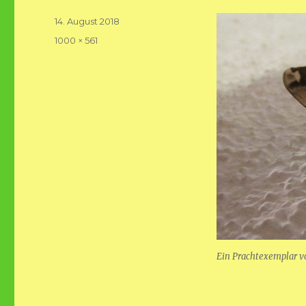
Veröffentlicht
14. August 2018
am
Volle
1000 × 561
Größe
Ein Prachtexemplar 