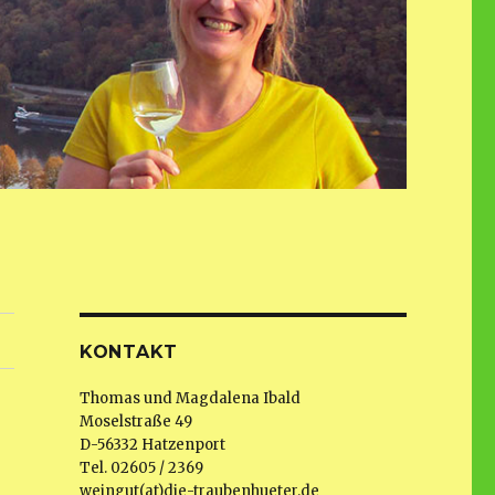
KONTAKT
Thomas und Magdalena Ibald
Moselstraße 49
D-56332 Hatzenport
Tel. 02605 / 2369
weingut(at)die-traubenhueter.de