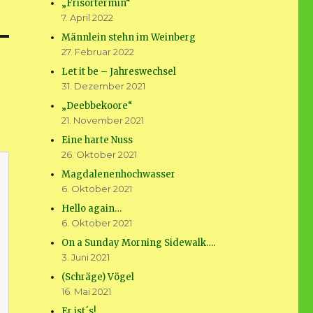
„Frisörtermin“
7. April 2022
Männlein stehn im Weinberg
27. Februar 2022
Let it be – Jahreswechsel
31. Dezember 2021
„Deebbekoore“
21. November 2021
Eine harte Nuss
26. Oktober 2021
Magdalenenhochwasser
6. Oktober 2021
Hello again…
6. Oktober 2021
On a Sunday Morning Sidewalk….
3. Juni 2021
(Schräge) Vögel
16. Mai 2021
Er ist´s!