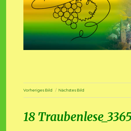
Vorheriges Bild
Nächstes Bild
18 Traubenlese_336