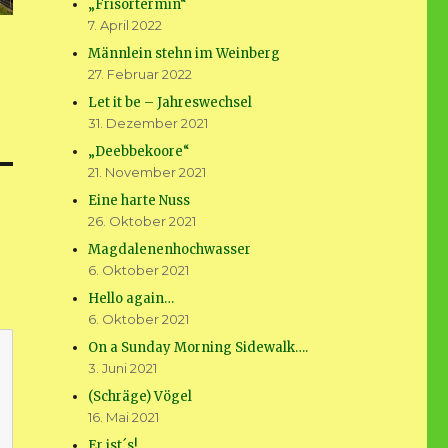
„Frisörtermin“
7. April 2022
Männlein stehn im Weinberg
27. Februar 2022
Let it be – Jahreswechsel
31. Dezember 2021
„Deebbekoore“
21. November 2021
Eine harte Nuss
26. Oktober 2021
Magdalenenhochwasser
6. Oktober 2021
Hello again…
6. Oktober 2021
On a Sunday Morning Sidewalk….
3. Juni 2021
(Schräge) Vögel
16. Mai 2021
Er ist´s!