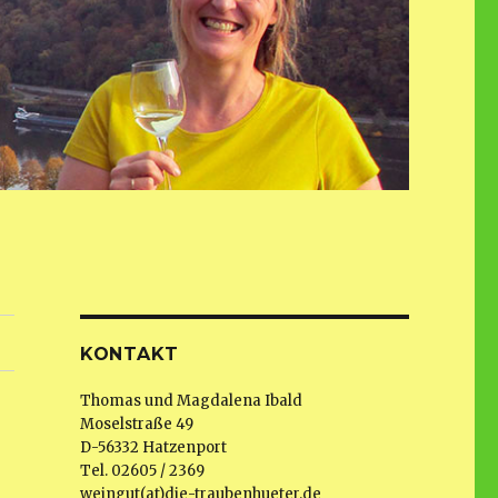
KONTAKT
Thomas und Magdalena Ibald
Moselstraße 49
D-56332 Hatzenport
Tel. 02605 / 2369
weingut(at)die-traubenhueter.de