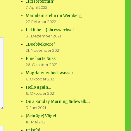
„Frisörtermin“
7. April 2022
Männlein stehn im Weinberg
27. Februar 2022
Let it be – Jahreswechsel
31. Dezember 2021
„Deebbekoore“
21. November 2021
Eine harte Nuss
26. Oktober 2021
Magdalenenhochwasser
6. Oktober 2021
Hello again…
6. Oktober 2021
On a Sunday Morning Sidewalk….
3. Juni 2021
(Schräge) Vögel
16. Mai 2021
Er ist´s!