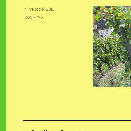
Veröffentlicht
14. Oktober 2019
am
Volle
1000 × 470
Größe