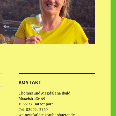
KONTAKT
Thomas und Magdalena Ibald
Moselstraße 49
D-56332 Hatzenport
Tel. 02605 / 2369
weingut(at)die-traubenhueter.de