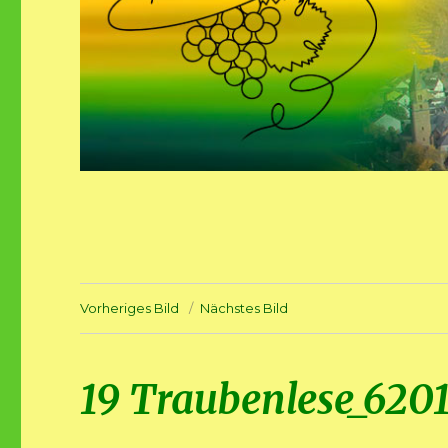
Vorheriges Bild
Nächstes Bild
19 Traubenlese_620