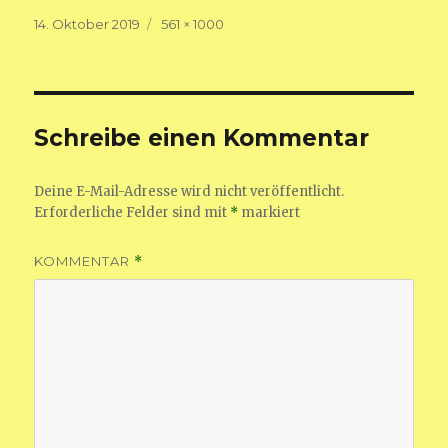
Veröffentlicht
Volle
14. Oktober 2019
561 × 1000
am
Größe
Schreibe einen Kommentar
Deine E-Mail-Adresse wird nicht veröffentlicht.
Erforderliche Felder sind mit
*
markiert
KOMMENTAR
*