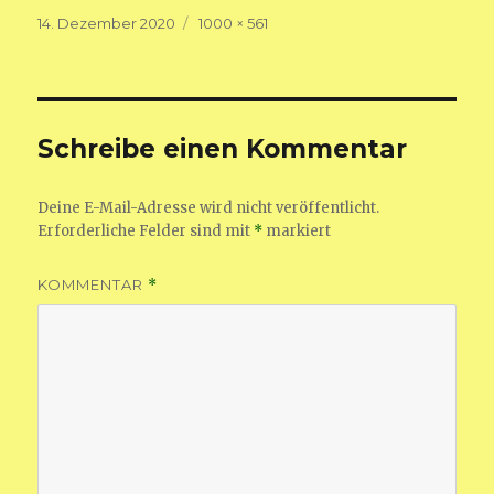
Veröffentlicht
Volle
14. Dezember 2020
1000 × 561
am
Größe
Schreibe einen Kommentar
Deine E-Mail-Adresse wird nicht veröffentlicht.
Erforderliche Felder sind mit
*
markiert
KOMMENTAR
*