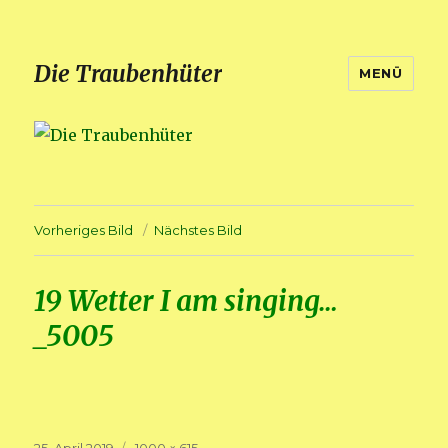
Die Traubenhüter
MENÜ
Vorheriges Bild
Nächstes Bild
19 Wetter I am singing…
_5005
Veröffentlicht
Volle
25. April 2019
1000 × 615