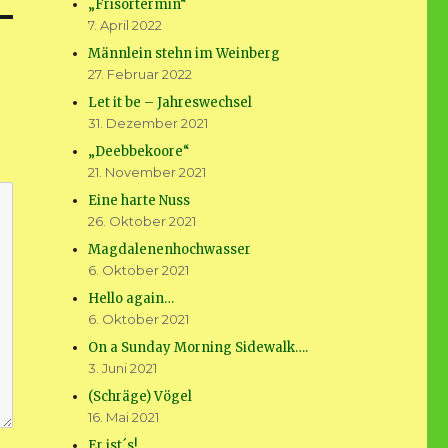
„Frisörtermin“
7. April 2022
Männlein stehn im Weinberg
27. Februar 2022
Let it be – Jahreswechsel
31. Dezember 2021
„Deebbekoore“
21. November 2021
Eine harte Nuss
26. Oktober 2021
Magdalenenhochwasser
6. Oktober 2021
Hello again…
6. Oktober 2021
On a Sunday Morning Sidewalk….
3. Juni 2021
(Schräge) Vögel
16. Mai 2021
Er ist´s!