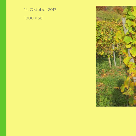
Veröffentlicht
14. Oktober 2017
am
Volle
1000 × 561
Größe