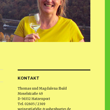
KONTAKT
Thomas und Magdalena Ibald
Moselstraße 49
D-56332 Hatzenport
Tel. 02605 / 2369
weingut(at)die-traubenhueter.de