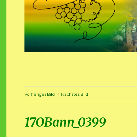
Vorheriges Bild
Nächstes Bild
17OBann_0399