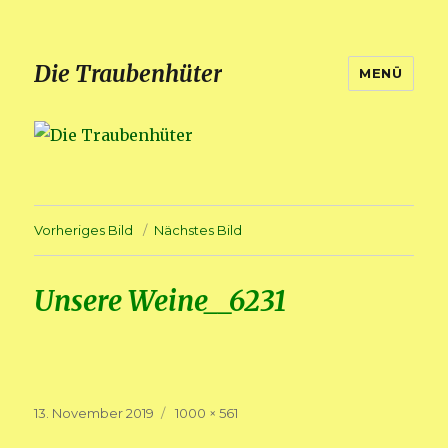
Die Traubenhüter
MENÜ
Vorheriges Bild
Nächstes Bild
Unsere Weine__6231
Veröffentlicht
Volle
13. November 2019
1000 × 561
am
Größe